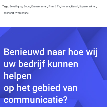
Tags:
Beveiliging
,
Bouw
,
Evenementen
,
Film & TV
,
Horeca
,
Retail
,
Supermarkten
,
Transport
,
Warehouse
Benieuwd naar hoe wij
uw bedrijf kunnen
helpen
op het gebied van
communicatie?