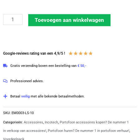
Earmold
Toevoegen aan winkelwagen
set
van
10
stuks
Waardering
★
★
★
★
★
Google-reviews rating van een 4,9/5 !
Links
4.8
Gratis verzending boven een bestelling van
€ 50,-
Small
van
|
5
Professioneel advies.
EM0003-
LS
Betaal
veilig
met alle bekende betaalmethoden.
aantal
SKU:
EM0003-LS-10
Categorieën:
Accessoires
,
Incotech
,
Portofoon accessoires kopen? De nummer 1
in verkoop van accessoires!
,
Portofoon huren? De nummer 1 in portofoon verhuur!
,
Voordeelpack