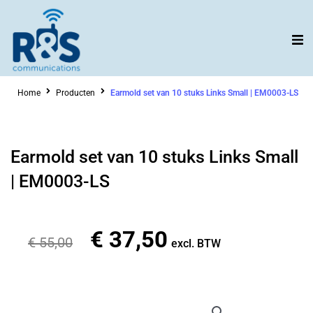
Ga
naar
de
inhoud
Home
Producten
Earmold set van 10 stuks Links Small | EM0003-LS
Earmold set van 10 stuks Links Small
| EM0003-LS
€
37,50
Oorspronkelijke
Huidige
€
55,00
excl. BTW
prijs
prijs
was:
is:
€ 55,00.
€ 37,50.