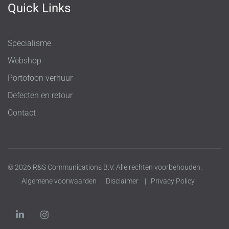
Quick Links
Specialisme
Webshop
Portofoon verhuur
Defecten en retour
Contact
© 2026 R&S Communications B.V. Alle rechten voorbehouden.
Algemene voorwaarden
|
Disclaimer
|
Privacy Policy
L
I
i
n
n
s