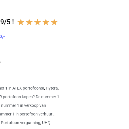
Waardering
★
★
★
★
★
9/5 !
4.8
0,-
van
5
.
r 1 in ATEX portofoons!
,
Hytera
,
 portofoon kopen? De nummer 1
e nummer 1 in verkoop van
ummer 1 in portofoon verhuur!
,
,
Portofoon vergunning
,
UHF
,