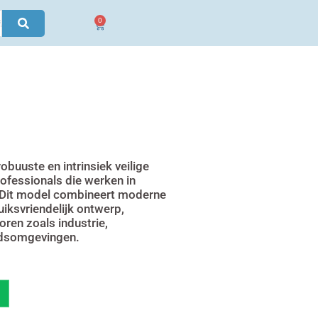
0
Winkelwagen
buuste en intrinsiek veilige
rofessionals die werken in
. Dit model combineert moderne
ksvriendelijk ontwerp,
oren zoals industrie,
udsomgevingen.