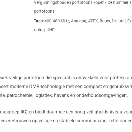
Vergunningshouden portofoons kopen? De nummer 1
portofoons!
Tags:
400-480 MHz
,
Analoog
,
ATEX
,
Bouw
,
Digitaal
,
Ex
rating
,
UHF
ek veilige portofoon die speciaal is ontwikkeld voor profession
neert moderne DMR-technologie met een compact en gebruiksvri
trie, petrochemie, logistiek, havens en onderhoudsomgevingen.
gasgroep IIC) en biedt daarmee een hoog veiligheidsniveau voor 
ikers vertrouwen op veilige en stabiele communicatie, zelfs on