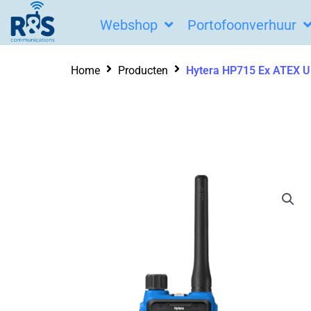
Ga
Webshop
Portofoonverhuur
naar
de
Home
Producten
Hytera HP715 Ex ATEX U
inhoud