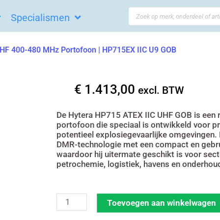
Search
Specialismen
...
HF 400-480 MHz Portofoon | HP715EX IIC U9 GOB
€
1.413,00
excl. BTW
De Hytera HP715 ATEX IIC UHF GOB is een ro
portofoon die speciaal is ontwikkeld voor p
potentieel explosiegevaarlijke omgevingen
DMR-technologie met een compact en gebrui
waardoor hij uitermate geschikt is voor sect
petrochemie, logistiek, havens en onderho
Hytera
Toevoegen aan winkelwagen
HP715