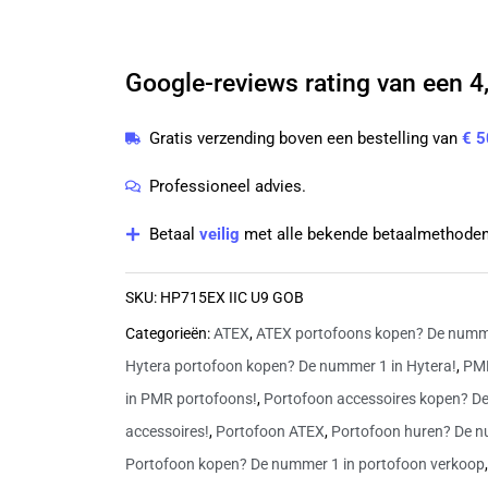
Ex
ATEX
Google-reviews rating van een 4,
UHF
400-
Gratis verzending boven een bestelling van
€ 5
480
MHz
Professioneel advies.
Portofoon
Betaal
veilig
met alle bekende betaalmethoden
|
HP715EX
SKU:
HP715EX IIC U9 GOB
IIC
Categorieën:
ATEX
,
ATEX portofoons kopen? De numme
U9
Hytera portofoon kopen? De nummer 1 in Hytera!
,
PMR
GOB
in PMR portofoons!
,
Portofoon accessoires kopen? D
aantal
accessoires!
,
Portofoon ATEX
,
Portofoon huren? De n
Portofoon kopen? De nummer 1 in portofoon verkoop