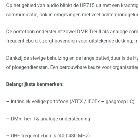
Op het gebied van audio blinkt de HP715 uit met een krachtig
communicatie, ook in omgevingen met veel achtergrondgeluid 
De portofoon ondersteunt zowel DMR Tier II als analoge comm
frequentiebereik zorgt bovendien voor uitstekende dekking, 
Dankzij de stevige behuizing en de lange batterijduur is de
of ploegendiensten. Een betrouwbare keuze voor organisaties w
Belangrijkste kenmerken:
– Intrinsiek veilige portofoon (ATEX / IECEx – gasgroep IIC)
– DMR Tier II & analoge ondersteuning
– UHF-frequentiebereik (400-480 MHz)