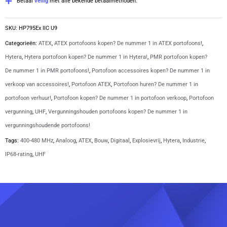
Betaal
veilig
met alle bekende betaalmethoden.
SKU:
HP795Ex IIC U9
Categorieën:
ATEX
,
ATEX portofoons kopen? De nummer 1 in ATEX portofoons!
,
Hytera
,
Hytera portofoon kopen? De nummer 1 in Hytera!
,
PMR portofoon kopen?
De nummer 1 in PMR portofoons!
,
Portofoon accessoires kopen? De nummer 1 in
verkoop van accessoires!
,
Portofoon ATEX
,
Portofoon huren? De nummer 1 in
portofoon verhuur!
,
Portofoon kopen? De nummer 1 in portofoon verkoop
,
Portofoon
vergunning
,
UHF
,
Vergunningshouden portofoons kopen? De nummer 1 in
vergunningshoudende portofoons!
Tags:
400-480 MHz
,
Analoog
,
ATEX
,
Bouw
,
Digitaal
,
Explosievrij
,
Hytera
,
Industrie
,
IP68-rating
,
UHF