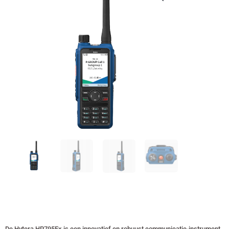
De Hytera HP795Ex is een innovatief en robuust communicatie-instrument,