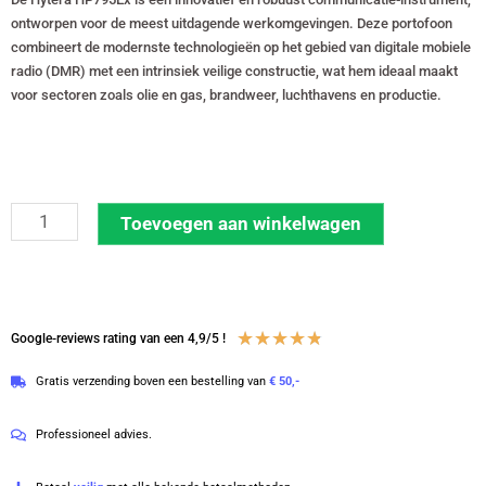
ontworpen voor de meest uitdagende werkomgevingen. Deze portofoon
combineert de modernste technologieën op het gebied van digitale mobiele
radio (DMR) met een intrinsiek veilige constructie, wat hem ideaal maakt
voor sectoren zoals olie en gas, brandweer, luchthavens en productie.
Hytera
Toevoegen aan winkelwagen
HP795
Ex
ATEX
UHF
Waardering
★
★
★
★
★
Google-reviews rating van een 4,9/5 !
Portofoon
4.8
Gratis verzending boven een bestelling van
€ 50,-
|
van
HP795EX
5
Professioneel advies.
aantal