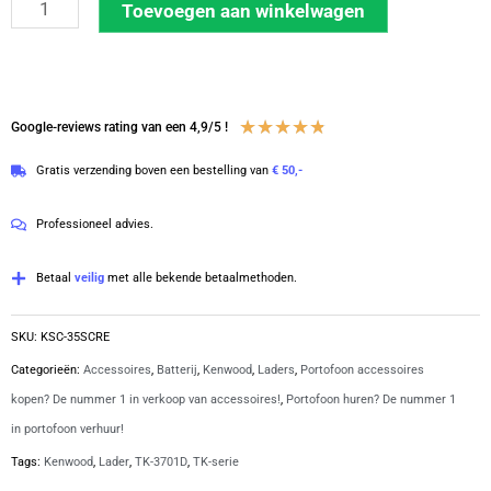
Kenwood
Toevoegen aan winkelwagen
1-
voudige
laadbakje
zonder
Waardering
★
★
★
★
★
Google-reviews rating van een 4,9/5 !
snoer
4.8
Gratis verzending boven een bestelling van
€ 50,-
voor
van
de
5
Professioneel advies.
ProTalk
en
Betaal
veilig
met alle bekende betaalmethoden.
TK-
serie
SKU:
KSC-35SCRE
|
Categorieën:
Accessoires
,
Batterij
,
Kenwood
,
Laders
,
Portofoon accessoires
KSC-
kopen? De nummer 1 in verkoop van accessoires!
,
Portofoon huren? De nummer 1
35SCRE
in portofoon verhuur!
aantal
Tags:
Kenwood
,
Lader
,
TK-3701D
,
TK-serie