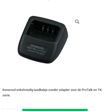
prijs
prijs
was:
is:
€ 24,50.
€ 23,95.
Kenwood enkelvoudig laadbakje zonder adapter voor de ProTalk en TK-
serie.