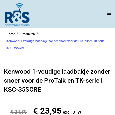
Ga
naar
de
inhoud
Home
Producten
Kenwood 1-voudige laadbakje zonder snoer voor de ProTalk en TK-serie |
KSC-35SCRE
Kenwood 1-voudige laadbakje zonder
snoer voor de ProTalk en TK-serie |
KSC-35SCRE
€
23,95
Oorspronkelijke
Huidige
€
24,50
excl. BTW