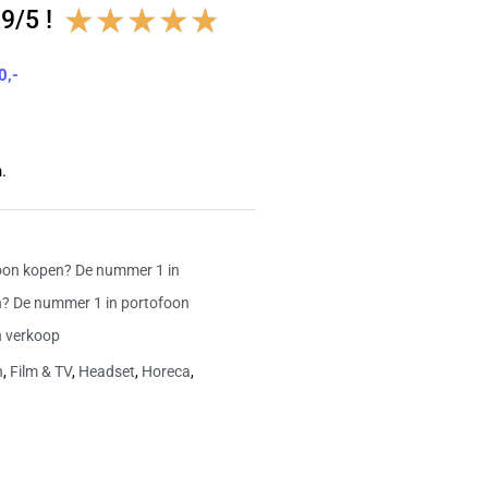
Waardering
★
★
★
★
★
9/5 !
4.8
0,-
van
5
.
on kopen? De nummer 1 in
? De nummer 1 in portofoon
n verkoop
n
,
Film & TV
,
Headset
,
Horeca
,