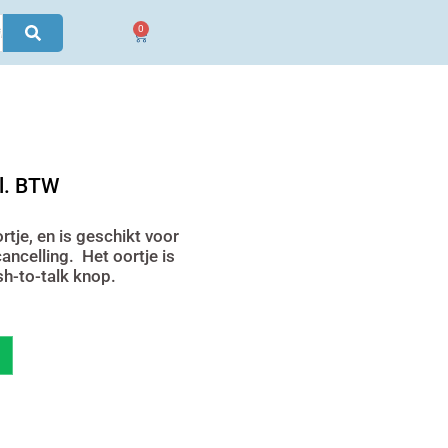
0
Winkelwagen
ke
dige
l. BTW
s
tje, en is geschikt voor
ncelling. Het oortje is
19,80.
h-to-talk knop.