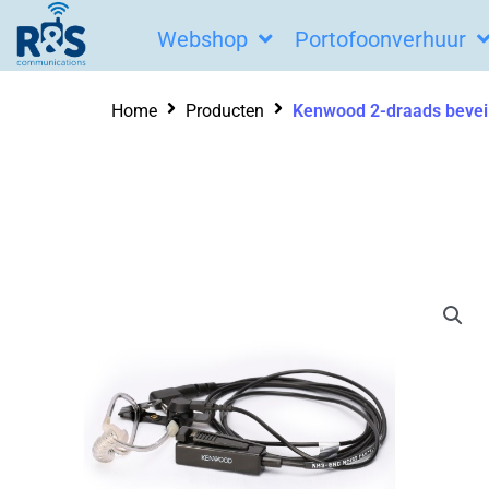
Ga
Webshop
Portofoonverhuur
naar
de
Home
Producten
Kenwood 2-draads beveil
inhoud