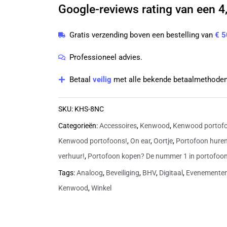
Google-reviews rating van een 4,
met
K1-
Gratis verzending boven een bestelling van
€ 5
aansluiting
en
Professioneel advies.
noisecancelling
Betaal
veilig
met alle bekende betaalmethoden
|
KHS-
SKU:
KHS-8NC
8NC
Categorieën:
Accessoires
,
Kenwood
,
Kenwood portofo
aantal
Kenwood portofoons!
,
On ear
,
Oortje
,
Portofoon huren
verhuur!
,
Portofoon kopen? De nummer 1 in portofoo
Tags:
Analoog
,
Beveiliging
,
BHV
,
Digitaal
,
Evenemente
Kenwood
,
Winkel