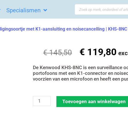
Search
Specialismen
...
igingsoortje met K1-aansluiting en noisecancelling | KHS-8NC
€
119,80
Oorspronkelij
Hui
€
145,50
exc
prijs
prij
was:
is:
De Kenwood KHS-8NC is een surveillance oor
portofoons met een K1-connector en noiseca
€ 145,50.
€ 1
voorzien van een microfoon en heeft een pus
Kenwood
Toevoegen aan winkelwagen
2-
draads
beveiligingsoortje