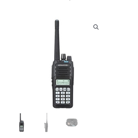
prijs
prijs
was:
is:
€ 339,95.
€ 327,95.