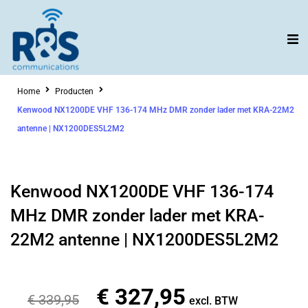
Ga
naar
de
inhoud
Home
Producten
Kenwood NX1200DE VHF 136-174 MHz DMR zonder lader met KRA-22M2
antenne | NX1200DES5L2M2
Kenwood NX1200DE VHF 136-174
MHz DMR zonder lader met KRA-
22M2 antenne | NX1200DES5L2M2
€
327,95
Oorspronkelijke
Huidige
€
339,95
excl. BTW