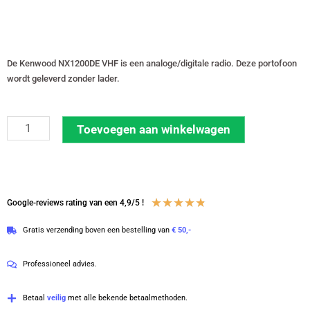
De Kenwood NX1200DE VHF is een analoge/digitale radio. Deze portofoon
wordt geleverd zonder lader.
Kenwood
Toevoegen aan winkelwagen
NX1200DE
VHF
136-
174
Waardering
★
★
★
★
★
Google-reviews rating van een 4,9/5 !
MHz
4.8
Gratis verzending boven een bestelling van
€ 50,-
DMR
van
zonder
5
Professioneel advies.
lader
met
Betaal
veilig
met alle bekende betaalmethoden.