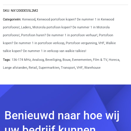
KRA-
22M2
SKU:
NX1200DES5L2M2
antenne
Categorieën:
Kenwood
,
Kenwood portofoon kopen? De nummer 1 in Kenwood
|
portofoons!
,
Laders
,
Motorola portofoon kopen? De nummer 1 in Motorola
NX1200DES5L2M2
portofoons!
,
Portofoon huren? De nummer 1 in portofoon verhuur!
,
Portofoon
aantal
kopen? De nummer 1 in portofoon verkoop
,
Portofoon vergunning
,
VHF
,
Walkie
talkie kopen? De nummer 1 in verkoop van walkie talkies!
Tags:
136-174 MHz
,
Analoog
,
Beveiliging
,
Bouw
,
Evenementen
,
Film & TV
,
Horeca
,
Lange afstanden
,
Retail
,
Supermarkten
,
Transport
,
VHF
,
Warehouse
Benieuwd naar hoe wij
uw bedrijf kunnen