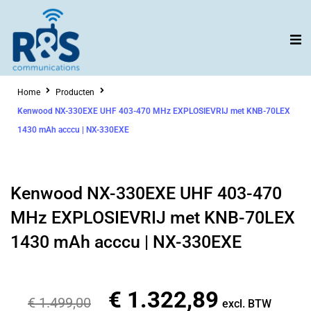
Ga
naar
de
inhoud
Home
Producten
Kenwood NX-330EXE UHF 403-470 MHz EXPLOSIEVRIJ met KNB-70LEX
1430 mAh acccu | NX-330EXE
Kenwood NX-330EXE UHF 403-470
MHz EXPLOSIEVRIJ met KNB-70LEX
1430 mAh acccu | NX-330EXE
€
1.322,89
Oorspronkelijke
Huidige
€
1.499,00
excl. BTW