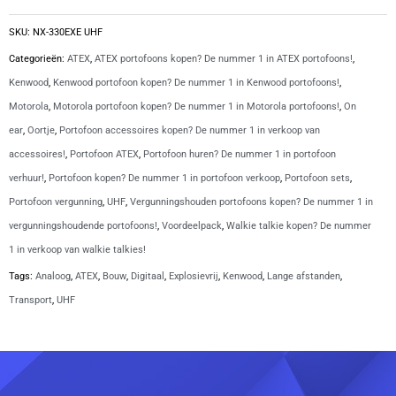
70LEX
1430
SKU:
NX-330EXE UHF
mAh
Categorieën:
ATEX
,
ATEX portofoons kopen? De nummer 1 in ATEX portofoons!
,
acccu
Kenwood
,
Kenwood portofoon kopen? De nummer 1 in Kenwood portofoons!
,
|
Motorola
,
Motorola portofoon kopen? De nummer 1 in Motorola portofoons!
,
On
NX-
ear
,
Oortje
,
Portofoon accessoires kopen? De nummer 1 in verkoop van
330EXE
accessoires!
,
Portofoon ATEX
,
Portofoon huren? De nummer 1 in portofoon
aantal
verhuur!
,
Portofoon kopen? De nummer 1 in portofoon verkoop
,
Portofoon sets
,
Portofoon vergunning
,
UHF
,
Vergunningshouden portofoons kopen? De nummer 1 in
vergunningshoudende portofoons!
,
Voordeelpack
,
Walkie talkie kopen? De nummer
1 in verkoop van walkie talkies!
Tags:
Analoog
,
ATEX
,
Bouw
,
Digitaal
,
Explosievrij
,
Kenwood
,
Lange afstanden
,
Transport
,
UHF