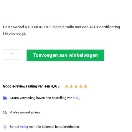
De Kenwood NX-330EXE UHF digitale radio met een ATEX-certificering
(Explosievrij).
Kenwood
Toevoegen aan winkelwagen
NX-
330EXE
UHF
403-
Waardering
★
★
★
★
★
Google-reviews rating van een 4,9/5 !
470
4.8
Gratis verzending boven een bestelling van
€ 50,-
MHz
van
EXPLOSIEVRIJ
5
Professioneel advies.
met
KNB-
Betaal
veilig
met alle bekende betaalmethoden.