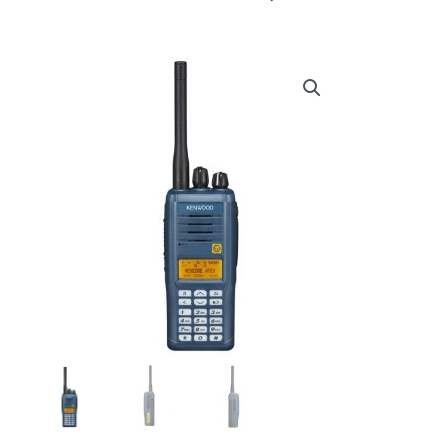
prijs
prijs
was:
is:
€ 1.499,00.
€ 1.322,89.