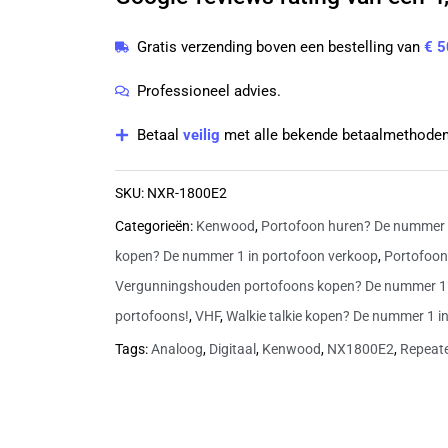
470
Gratis verzending boven een bestelling van
€ 5
MHz
repeater
Professioneel advies.
|
Betaal
veilig
met alle bekende betaalmethoden
NX-
1800E2
SKU:
NXR-1800E2
aantal
Categorieën:
Kenwood
,
Portofoon huren? De nummer 1
kopen? De nummer 1 in portofoon verkoop
,
Portofoon
Vergunningshouden portofoons kopen? De nummer 1
portofoons!
,
VHF
,
Walkie talkie kopen? De nummer 1 in
Tags:
Analoog
,
Digitaal
,
Kenwood
,
NX1800E2
,
Repeat