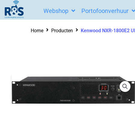
Ga
Webshop
Portofoonverhuur
naar
de
Home
Producten
Kenwood NXR-1800E2 UH
inhoud