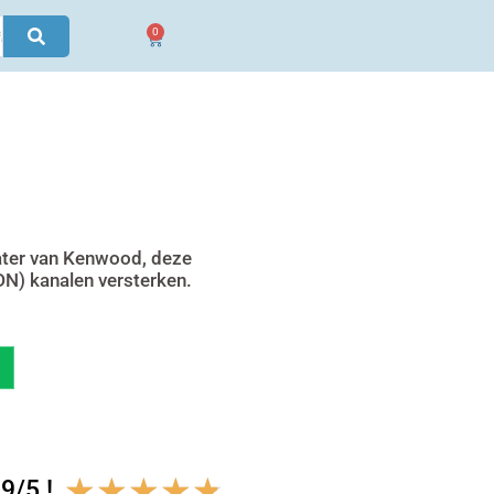
0
Winkelwagen
ter van Kenwood, deze
DN) kanalen versterken.
Waardering
★
★
★
★
★
9/5 !