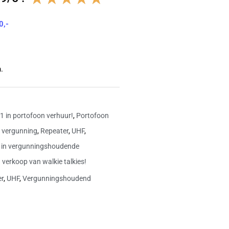
4.8
0,-
van
5
.
 in portofoon verhuur!
,
Portofoon
 vergunning
,
Repeater
,
UHF
,
 in vergunningshoudende
 verkoop van walkie talkies!
er
,
UHF
,
Vergunningshoudend