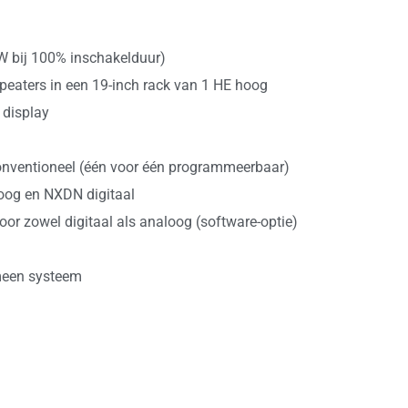
W bij 100% inschakelduur)
epeaters in een 19-inch rack van 1 HE hoog
 display
Conventioneel (één voor één programmeerbaar)
oog en NXDN digitaal
voor zowel digitaal als analoog (software-optie)
meen systeem