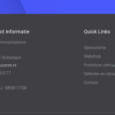
ct Informatie
Quick Links
mmunications
Specialisme
8
Webshop
E Rotterdam
Portofoon verhuu
scomm.nl
10177
Defecten en retou
Contact
IJ:
08:00-17:00