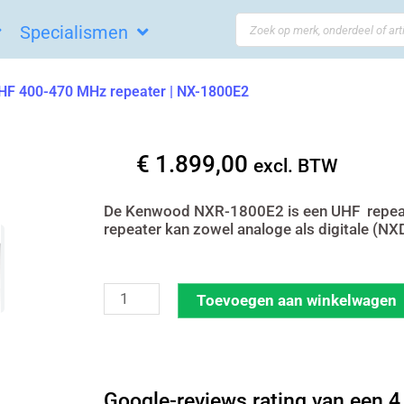
Search
Specialismen
...
F 400-470 MHz repeater | NX-1800E2
€
1.899,00
excl. BTW
De Kenwood NXR-1800E2 is een UHF repea
repeater kan zowel analoge als digitale (NX
Kenwood
Toevoegen aan winkelwagen
NXR-
1800E2
UHF
Google-reviews rating van een 4,
400-