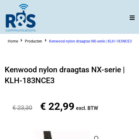
Ga
naar
de
inhoud
Home
Producten
Kenwood nylon draagtas NX-serie | KLH-183NCE3
Kenwood nylon draagtas NX-serie |
KLH-183NCE3
€
22,99
Oorspronkelijke
Huidige
€
23,30
excl. BTW
prijs
prijs
was:
is:
€ 23,30.
€ 22,99.