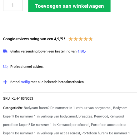
Kenwood
Toevoegen aan winkelwagen
nylon
draagtas
NX-
serie
Waardering
★
★
★
★
★
Google-reviews rating van een 4,9/5 !
|
4.8
Gratis verzending boven een bestelling van
€ 50,-
KLH-
van
183NCE3
5
Professioneel advies.
aantal
Betaal
veilig
met alle bekende betaalmethoden.
SKU:
KLH-183NCE3
Categorieën:
Bodycam huren? De nummer in 1 verhuur van bodycams!
,
Bodycam
kopen? De nummer 1 in verkoop van bodycams!
,
Draagtas
,
Kenwood
,
Kenwood
portofoon kopen? De nummer 1 in Kenwood portofoons!
,
Portofoon accessoires
kopen? De nummer 1 in verkoop van accessoires!
,
Portofoon huren? De nummer 1