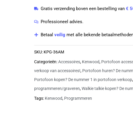
aantal
Gratis verzending boven een bestelling van
€ 5
Professioneel advies.
Betaal
veilig
met alle bekende betaalmethoden
SKU:
KPG-36AM
Categorieën:
Accessoires
,
Kenwood
,
Portofoon access
verkoop van accessoires!
,
Portofoon huren? De numme
Portofoon kopen? De nummer 1 in portofoon verkoop
programmeren/graveren
,
Walkie talkie kopen? De num
Tags:
Kenwood
,
Programmeren