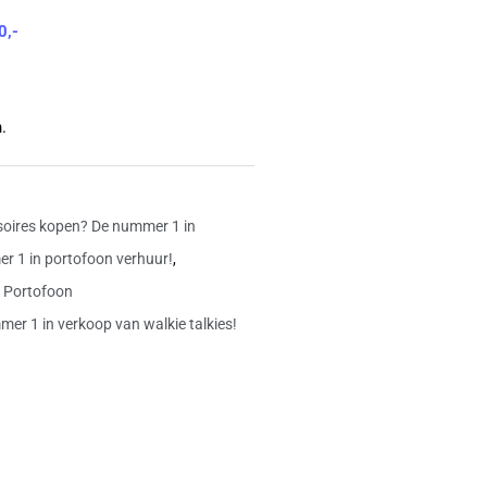
4.8
0,-
van
5
.
oires kopen? De nummer 1 in
r 1 in portofoon verhuur!
,
,
Portofoon
mer 1 in verkoop van walkie talkies!