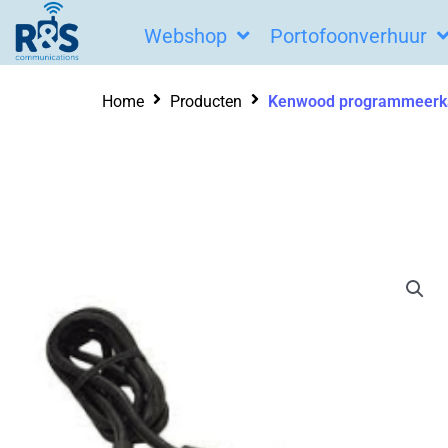
Ga
Webshop
Portofoonverhuur
naar
de
Home
Producten
Kenwood programmeerk
inhoud