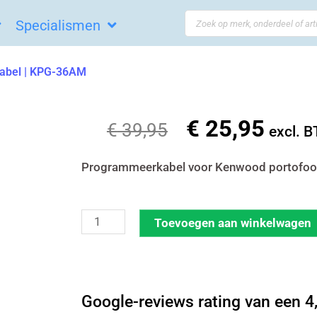
Search
Specialismen
...
abel | KPG-36AM
€
25,95
Oorspronkelijke
Huidi
€
39,95
excl. 
prijs
prijs
was:
is:
Programmeerkabel voor Kenwood portofoo
€ 39,95.
€ 25,9
Kenwood
Toevoegen aan winkelwagen
programmeerkabel
|
KPG-
Google-reviews rating van een 4,
36AM