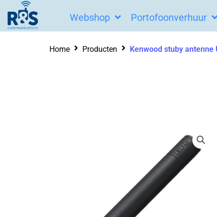
Ga
Webshop
Portofoonverhuur
naar
de
Home
Producten
Kenwood stuby antenne
inhoud