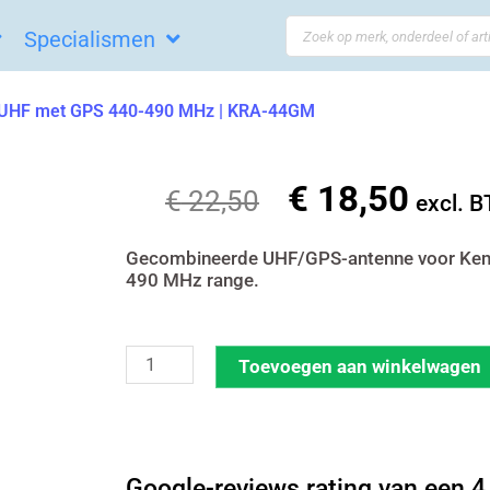
Search
Specialismen
...
 UHF met GPS 440-490 MHz | KRA-44GM
€
18,50
Oorspronkelijke
Huidi
€
22,50
excl. 
prijs
prijs
was:
is:
Gecombineerde UHF/GPS-antenne voor Ken
490 MHz range.
€ 22,50.
€ 18,5
Kenwood
Toevoegen aan winkelwagen
stuby
antenne
UHF
Google-reviews rating van een 4,