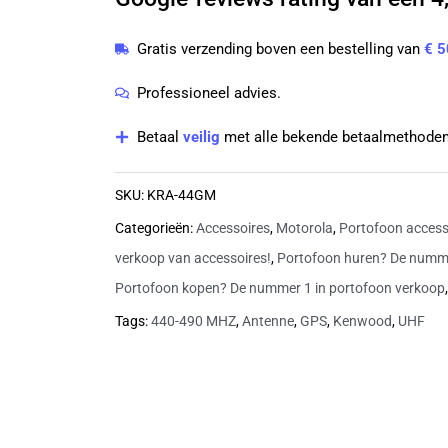
met
GPS
Gratis verzending boven een bestelling van
€ 5
440-
490
Professioneel advies.
MHz
Betaal
veilig
met alle bekende betaalmethoden
|
KRA-
SKU:
KRA-44GM
44GM
Categorieën:
Accessoires
,
Motorola
,
Portofoon access
aantal
verkoop van accessoires!
,
Portofoon huren? De numme
Portofoon kopen? De nummer 1 in portofoon verkoop
Tags:
440-490 MHZ
,
Antenne
,
GPS
,
Kenwood
,
UHF