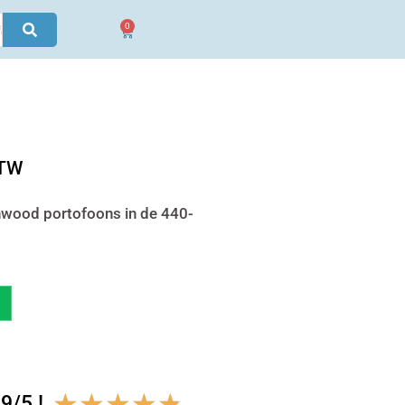
0
Winkelwagen
ge
BTW
wood portofoons in de 440-
0.
Waardering
★
★
★
★
★
9/5 !