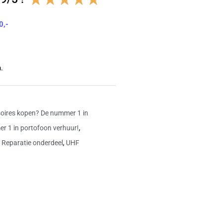
4.8
0,-
van
5
.
oires kopen? De nummer 1 in
r 1 in portofoon verhuur!
,
,
Reparatie onderdeel
,
UHF