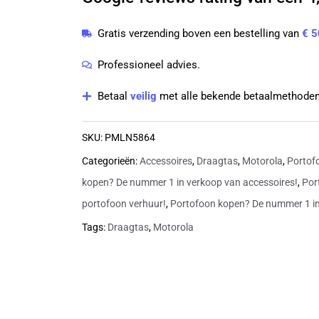
PMLN5864
Gratis verzending boven een bestelling van
€ 5
aantal
Professioneel advies.
Betaal
veilig
met alle bekende betaalmethoden
SKU:
PMLN5864
Categorieën:
Accessoires
,
Draagtas
,
Motorola
,
Portof
kopen? De nummer 1 in verkoop van accessoires!
,
Por
portofoon verhuur!
,
Portofoon kopen? De nummer 1 in
Tags:
Draagtas
,
Motorola