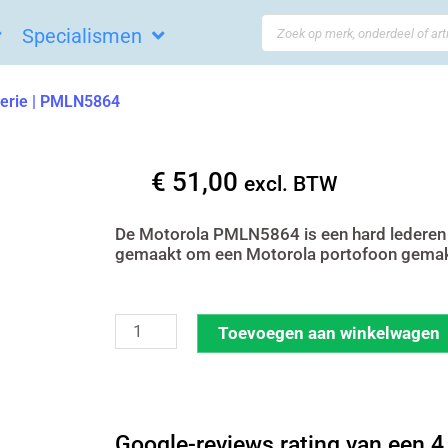
Search
Specialismen
...
serie | PMLN5864
€
51,00
excl. BTW
De Motorola PMLN5864 is een hard lederen 
gemaakt om een Motorola portofoon gemak
Motorola
Toevoegen aan winkelwagen
draagtas
DP2-
serie
Google-reviews rating van een 4,
|