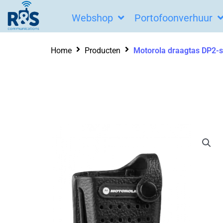
Ga
Webshop
Portofoonverhuur
naar
de
Home
Producten
Motorola draagtas DP2-
inhoud