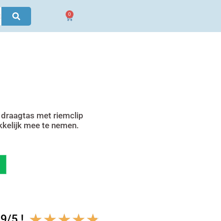
0
Winkelwagen
draagtas met riemclip
kelijk mee te nemen.
Waardering
★
★
★
★
★
9/5 !