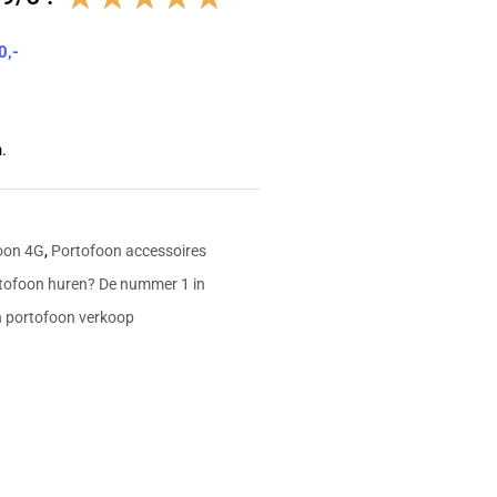
4.8
0,-
van
5
.
oon 4G
,
Portofoon accessoires
tofoon huren? De nummer 1 in
 portofoon verkoop