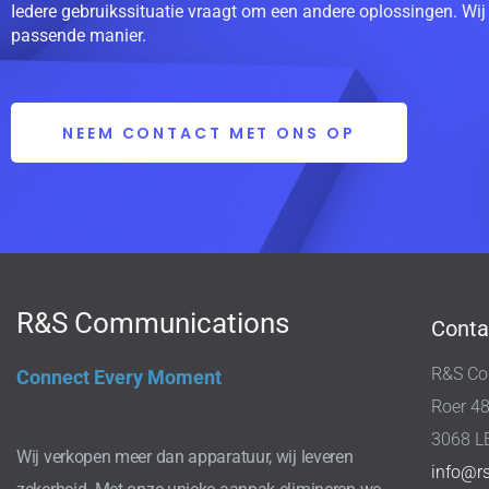
Iedere gebruikssituatie vraagt om een andere oplossingen. Wij
passende manier.
NEEM CONTACT MET ONS OP
R&S Communications
Conta
R&S Co
Connect Every Moment
Roer 4
3068 L
Wij verkopen meer dan apparatuur, wij leveren
info@r