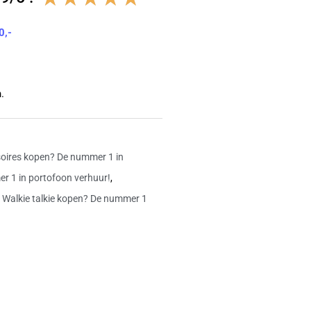
4.8
0,-
van
5
.
oires kopen? De nummer 1 in
r 1 in portofoon verhuur!
,
,
Walkie talkie kopen? De nummer 1