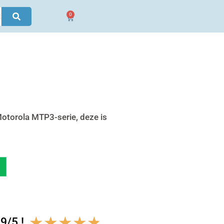
0
Winkelwagen
 Motorola MTP3-serie, deze is
Waardering
★
★
★
★
★
9/5 !