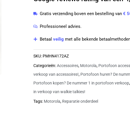
speaker
Gratis verzending boven een bestelling van
€ 5
|
PMHN4172AZ
Professioneel advies.
aantal
Betaal
veilig
met alle bekende betaalmethoden
SKU:
PMHN4172AZ
Categorieën:
Accessoires
,
Motorola
,
Portofoon access
verkoop van accessoires!
,
Portofoon huren? De numme
Portofoon kopen? De nummer 1 in portofoon verkoop
in verkoop van walkie talkies!
Tags:
Motorola
,
Reparatie onderdeel