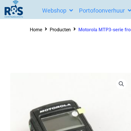
Ga
Webshop
Portofoonverhuur
naar
de
Home
Producten
Motorola MTP3-serie fro
inhoud