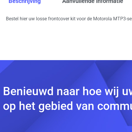
Beschrijving
Aanvullende informatie
Bestel hier uw losse frontcover kit voor de Motorola MTP3-seri
Benieuwd naar hoe wij u
op het gebied van commu