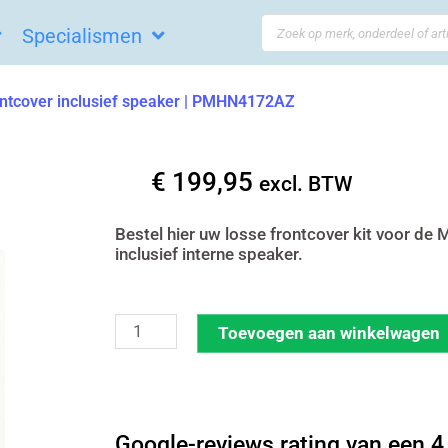
Search
Specialismen
...
ntcover inclusief speaker | PMHN4172AZ
€
199,95
excl. BTW
Bestel hier uw losse frontcover kit voor de
inclusief interne speaker.
Motorola
Toevoegen aan winkelwagen
MTP3-
serie
frontcover
Google-reviews rating van een 4,
inclusief