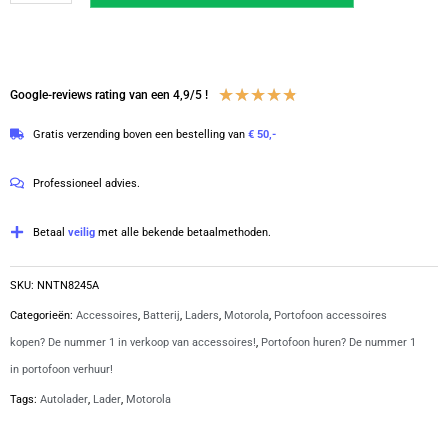
1-
voudige
lader
MTP3-
Waardering
★
★
★
★
★
Google-reviews rating van een 4,9/5 !
serie
4.8
Gratis verzending boven een bestelling van
€ 50,-
|
van
NNTN8245A
5
Professioneel advies.
aantal
Betaal
veilig
met alle bekende betaalmethoden.
SKU:
NNTN8245A
Categorieën:
Accessoires
,
Batterij
,
Laders
,
Motorola
,
Portofoon accessoires
kopen? De nummer 1 in verkoop van accessoires!
,
Portofoon huren? De nummer 1
in portofoon verhuur!
Tags:
Autolader
,
Lader
,
Motorola