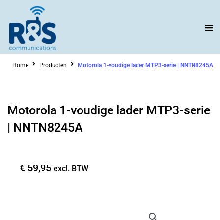
Ga
naar
de
inhoud
Home
Producten
Motorola 1-voudige lader MTP3-serie | NNTN8245A
Motorola 1-voudige lader MTP3-serie
| NNTN8245A
€
59,95
excl. BTW