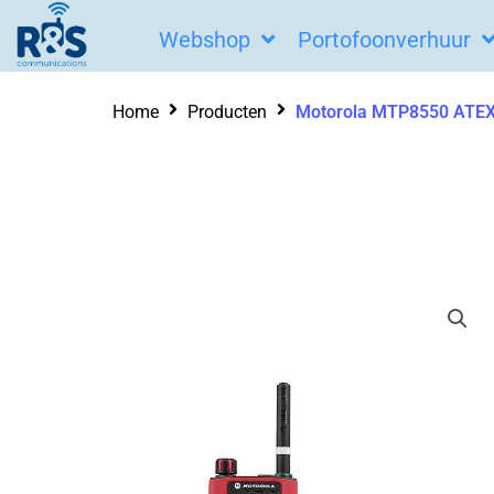
Ga
Webshop
Portofoonverhuur
naar
de
Home
Producten
Motorola MTP8550 ATE
inhoud