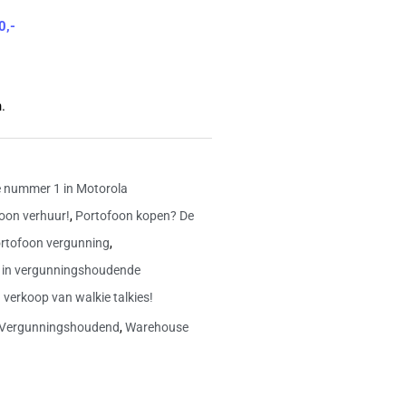
4.8
0,-
van
5
.
 nummer 1 in Motorola
oon verhuur!
,
Portofoon kopen? De
rtofoon vergunning
,
 in vergunningshoudende
 verkoop van walkie talkies!
Vergunningshoudend
,
Warehouse