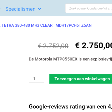
Search
Specialismen
...
X TETRA 380-430 MHz CLEAR | MDH17PCH6TZ5AN
€
2.750,0
Oorspronkeli
€
2.752,00
prijs
was:
De Motorola MTP8550EX is een explosievri
€ 2.752,00.
Motorola
Toevoegen aan winkelwagen
MTP8550
ATEX
TETRA
Google-reviews rating van een 4,
380-