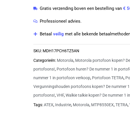
430
Gratis verzending boven een bestelling van
€ 5
MHz
CLEAR
Professioneel advies.
|
Betaal
veilig
met alle bekende betaalmethoden
MDH17PCH6TZ5AN
aantal
SKU:
MDH17PCH6TZ5AN
Categorieën:
Motorola
,
Motorola portofoon kopen? De
portofoons!
,
Portofoon huren? De nummer 1 in portof
nummer 1 in portofoon verkoop
,
Portofoon TETRA
,
Po
Vergunningshouden portofoons kopen? De nummer 1
portofoons!
,
VHF
,
Walkie talkie kopen? De nummer 1 in
Tags:
ATEX
,
Industrie
,
Motorola
,
MTP8550EX
,
TETRA
,