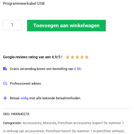
Programmeerkabel USB
Motorola
Toevoegen aan winkelwagen
programmeerkabel
XT420,XT460,XT660,CLP446(e),CLR
|
HKKN4027A
Waardering
★
★
★
★
★
Google-reviews rating van een 4,9/5 !
aantal
4.8
Gratis verzending boven een bestelling van
€ 50,-
van
5
Professioneel advies.
Betaal
veilig
met alle bekende betaalmethoden.
SKU:
HKKN4027A
Categorieën:
Accessoires
,
Motorola
,
Portofoon accessoires kopen? De nummer 1
in verkoop van accessoires!
,
Portofoon huren? De nummer 1 in portofoon verhuur!
,