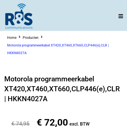
Ga
naar
de
inhoud
Home
Producten
Motorola programmeerkabel XT420,XT460,XT660,CLP446(e),CLR |
HKKN4027A
Motorola programmeerkabel
XT420,XT460,XT660,CLP446(e),CLR
| HKKN4027A
€
72,00
Oorspronkelijke
Huidige
€
74,95
excl. BTW