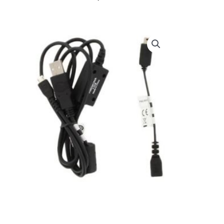
prijs
prijs
was:
is:
€ 74,95.
€ 72,00.