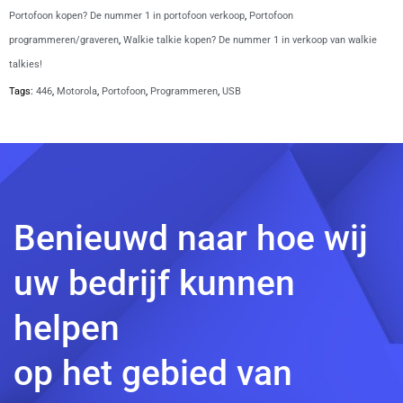
Portofoon kopen? De nummer 1 in portofoon verkoop
,
Portofoon
programmeren/graveren
,
Walkie talkie kopen? De nummer 1 in verkoop van walkie
talkies!
Tags:
446
,
Motorola
,
Portofoon
,
Programmeren
,
USB
Benieuwd naar hoe wij
uw bedrijf kunnen
helpen
op het gebied van