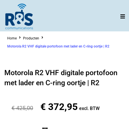
Ga
naar
de
inhoud
Home
Producten
Motorola R2 VHF digitale portofoon met lader en C-ring oortje | R2
Motorola R2 VHF digitale portofoon
met lader en C-ring oortje | R2
€
372,95
Oorspronkelijke
Huidige
€
425,00
excl. BTW
prijs
prijs
was:
is: