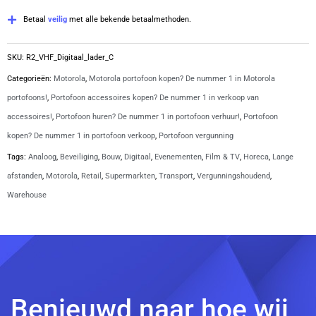
ring
Betaal
veilig
met alle bekende betaalmethoden.
oortje
|
SKU:
R2_VHF_Digitaal_lader_C
R2
Categorieën:
Motorola
,
Motorola portofoon kopen? De nummer 1 in Motorola
aantal
portofoons!
,
Portofoon accessoires kopen? De nummer 1 in verkoop van
accessoires!
,
Portofoon huren? De nummer 1 in portofoon verhuur!
,
Portofoon
kopen? De nummer 1 in portofoon verkoop
,
Portofoon vergunning
Tags:
Analoog
,
Beveiliging
,
Bouw
,
Digitaal
,
Evenementen
,
Film & TV
,
Horeca
,
Lange
afstanden
,
Motorola
,
Retail
,
Supermarkten
,
Transport
,
Vergunningshoudend
,
Warehouse
Benieuwd naar hoe wij