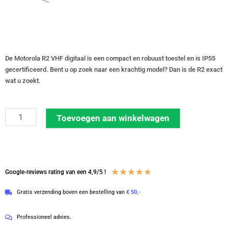
De Motorola R2 VHF digitaal is een compact en robuust toestel en is IP55
gecertificeerd. Bent u op zoek naar een krachtig model? Dan is de R2 exact
wat u zoekt.
Motorola
Toevoegen aan winkelwagen
R2
VHF
digitale
portofoon
Waardering
★
★
★
★
★
Google-reviews rating van een 4,9/5 !
met
4.8
Gratis verzending boven een bestelling van
€ 50,-
lader
van
en
5
Professioneel advies.
C-