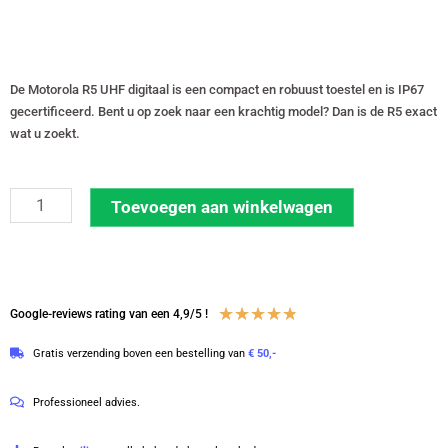
De Motorola R5 UHF digitaal is een compact en robuust toestel en is IP67
gecertificeerd. Bent u op zoek naar een krachtig model? Dan is de R5 exact
wat u zoekt.
Motorola
Toevoegen aan winkelwagen
R5
UHF
400
-
Waardering
★
★
★
★
★
Google-reviews rating van een 4,9/5 !
527
4.8
Gratis verzending boven een bestelling van
€ 50,-
MHz
van
Keypad
5
Professioneel advies.
digitale
portofoon