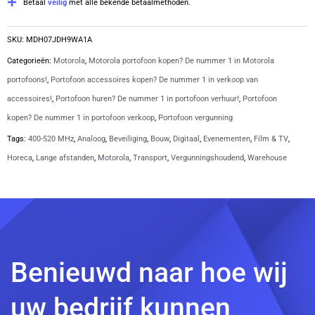
Betaal
veilig
met alle bekende betaalmethoden.
zonder
lader
SKU:
MDH07JDH9WA1A
|
Categorieën:
Motorola
,
Motorola portofoon kopen? De nummer 1 in Motorola
R5
portofoons!
,
Portofoon accessoires kopen? De nummer 1 in verkoop van
aantal
accessoires!
,
Portofoon huren? De nummer 1 in portofoon verhuur!
,
Portofoon
kopen? De nummer 1 in portofoon verkoop
,
Portofoon vergunning
Tags:
400-520 MHz
,
Analoog
,
Beveiliging
,
Bouw
,
Digitaal
,
Evenementen
,
Film & TV
,
Horeca
,
Lange afstanden
,
Motorola
,
Transport
,
Vergunningshoudend
,
Warehouse
Benieuwd naar hoe wij
uw bedrijf kunnen