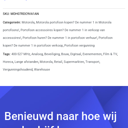
portofoon
met
SKU:
MDH07RDC9VA1AN
lader
Categorieën:
Motorola
,
Motorola portofoon kopen? De nummer 1 in Motorola
|
portofoons!
,
Portofoon accessoires kopen? De nummer 1 in verkoop van
R5
accessoires!
,
Portofoon huren? De nummer 1 in portofoon verhuur!
,
Portofoon
aantal
kopen? De nummer 1 in portofoon verkoop
,
Portofoon vergunning
Tags:
400-527 MHz
,
Analoog
,
Beveiliging
,
Bouw
,
Digitaal
,
Evenementen
,
Film & TV
,
Horeca
,
Lange afstanden
,
Motorola
,
Retail
,
Supermarkten
,
Transport
,
Vergunningshoudend
,
Warehouse
Benieuwd naar hoe wij