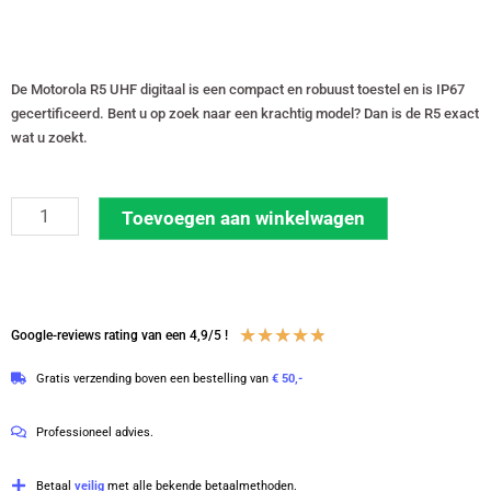
De Motorola R5 UHF digitaal is een compact en robuust toestel en is IP67
gecertificeerd. Bent u op zoek naar een krachtig model? Dan is de R5 exact
wat u zoekt.
Motorola
Toevoegen aan winkelwagen
R5
UHF
400
-
Waardering
★
★
★
★
★
Google-reviews rating van een 4,9/5 !
527
4.8
Gratis verzending boven een bestelling van
€ 50,-
MHz
van
No
5
Professioneel advies.
Keypad
digitale
Betaal
veilig
met alle bekende betaalmethoden.