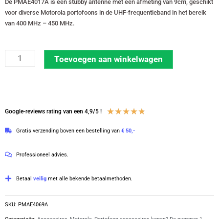
De PMAE4017A is een stubby antenne met een afmeting van 9cm, geschikt
voor diverse Motorola portofoons in de UHF-frequentieband in het bereik
van 400 MHz – 450 MHz.
Motorola
Toevoegen aan winkelwagen
stubby
antenne
DP-
serie
Waardering
★
★
★
★
★
Google-reviews rating van een 4,9/5 !
portofoon
4.8
Gratis verzending boven een bestelling van
€ 50,-
UHF
van
400-
5
Professioneel advies.
450
MHz
Betaal
veilig
met alle bekende betaalmethoden.
|
PMAE4069
SKU:
PMAE4069A
aantal