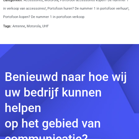
Categorieën:
Accessoires
,
Motorola
,
Portofoon accessoires kopen? De nummer 1
in verkoop van accessoires!
,
Portofoon huren? De nummer 1 in portofoon verhuur!
,
Portofoon kopen? De nummer 1 in portofoon verkoop
Tags:
Antenne
,
Motorola
,
UHF
Benieuwd naar hoe wij
uw bedrijf kunnen
helpen
op het gebied van
communicatie?