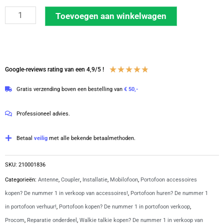
Procom
Toevoegen aan winkelwagen
TETRA-
2-
FME
Coupler
Waardering
★
★
★
★
★
Google-reviews rating van een 4,9/5 !
380-
4.8
Gratis verzending boven een bestelling van
€ 50,-
410
van
MHz
5
Professioneel advies.
|
210001836
Betaal
veilig
met alle bekende betaalmethoden.
aantal
SKU:
210001836
Categorieën:
Antenne
,
Coupler
,
Installatie
,
Mobilofoon
,
Portofoon accessoires
kopen? De nummer 1 in verkoop van accessoires!
,
Portofoon huren? De nummer 1
in portofoon verhuur!
,
Portofoon kopen? De nummer 1 in portofoon verkoop
,
Procom
,
Reparatie onderdeel
,
Walkie talkie kopen? De nummer 1 in verkoop van