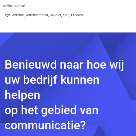
walkie talkies!
Tags:
Antenne
,
Antennemount
,
Coupler
,
FME
,
Procom
Benieuwd naar hoe wij
uw bedrijf kunnen
helpen
op het gebied van
communicatie?