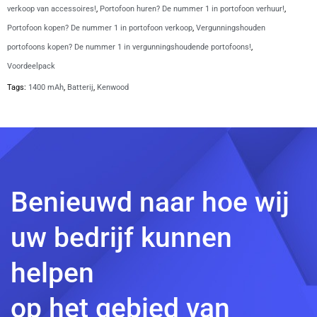
aantal
verkoop van accessoires!
,
Portofoon huren? De nummer 1 in portofoon verhuur!
,
Portofoon kopen? De nummer 1 in portofoon verkoop
,
Vergunningshouden
portofoons kopen? De nummer 1 in vergunningshoudende portofoons!
,
Voordeelpack
Tags:
1400 mAh
,
Batterij
,
Kenwood
Benieuwd naar hoe wij
uw bedrijf kunnen
helpen
op het gebied van