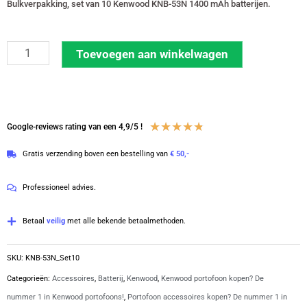
Bulkverpakking, set van 10 Kenwood KNB-53N 1400 mAh batterijen.
Set
Toevoegen aan winkelwagen
van
10
Kenwood
NiMH
Waardering
★
★
★
★
★
Google-reviews rating van een 4,9/5 !
accu
4.8
Gratis verzending boven een bestelling van
€ 50,-
1400
van
mAh
5
Professioneel advies.
TK-
serie
Betaal
veilig
met alle bekende betaalmethoden.
BULKVERPAKKING
|
SKU:
KNB-53N_Set10
KNB-
Categorieën:
Accessoires
,
Batterij
,
Kenwood
,
Kenwood portofoon kopen? De
53NM
nummer 1 in Kenwood portofoons!
,
Portofoon accessoires kopen? De nummer 1 in