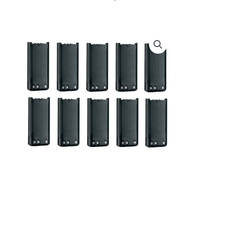
prijs
prijs
was:
is:
€ 579,50.
€ 489,99.