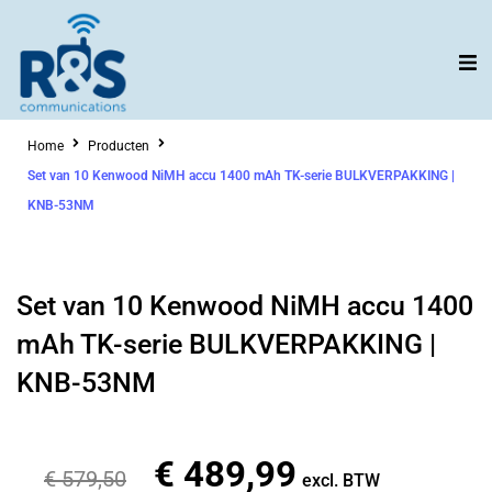
Ga
naar
de
inhoud
Home
Producten
Set van 10 Kenwood NiMH accu 1400 mAh TK-serie BULKVERPAKKING |
KNB-53NM
Set van 10 Kenwood NiMH accu 1400
mAh TK-serie BULKVERPAKKING |
KNB-53NM
€
489,99
Oorspronkelijke
Huidige
€
579,50
excl. BTW