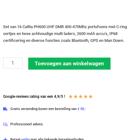
Set van 16 Caltta PH600 UHF DMR 400-470Mhz portofoons met C-ring
oortjes en twee achtvoudige multi laders, 2600 mAh accu’s, IP68
certificering en diverse functies zoals Bluetooth, GPS en Man Down.
Set
Toevoegen aan winkelwagen
van
16
Caltta
PH600
Waardering
★
★
★
★
★
Google-reviews rating van een 4,9/5 !
UHF
4.8
Gratis verzending boven een bestelling van
€ 50,-
DMR
van
400-
5
Professioneel advies.
470Mhz
portofoons
Betaal
veilig
met alle bekende betaalmethoden.