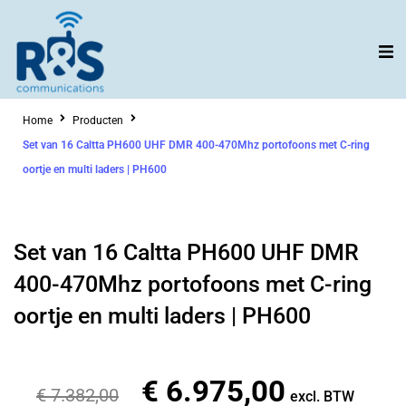
Ga
naar
de
inhoud
Home
Producten
Set van 16 Caltta PH600 UHF DMR 400-470Mhz portofoons met C-ring
oortje en multi laders | PH600
Set van 16 Caltta PH600 UHF DMR
400-470Mhz portofoons met C-ring
oortje en multi laders | PH600
€
6.975,00
Oorspronkelijke
Huidige
€
7.382,00
excl. BTW