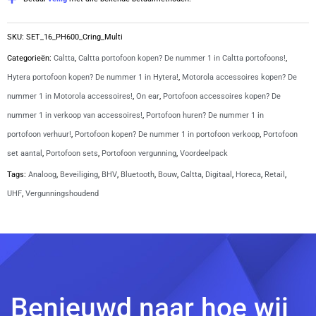
met
C-
SKU:
SET_16_PH600_Cring_Multi
ring
Categorieën:
Caltta
,
Caltta portofoon kopen? De nummer 1 in Caltta portofoons!
,
oortje
Hytera portofoon kopen? De nummer 1 in Hytera!
,
Motorola accessoires kopen? De
en
nummer 1 in Motorola accessoires!
,
On ear
,
Portofoon accessoires kopen? De
multi
nummer 1 in verkoop van accessoires!
,
Portofoon huren? De nummer 1 in
laders
portofoon verhuur!
,
Portofoon kopen? De nummer 1 in portofoon verkoop
,
Portofoon
|
set aantal
,
Portofoon sets
,
Portofoon vergunning
,
Voordeelpack
PH600
Tags:
Analoog
,
Beveiliging
,
BHV
,
Bluetooth
,
Bouw
,
Caltta
,
Digitaal
,
Horeca
,
Retail
,
aantal
UHF
,
Vergunningshoudend
Benieuwd naar hoe wij