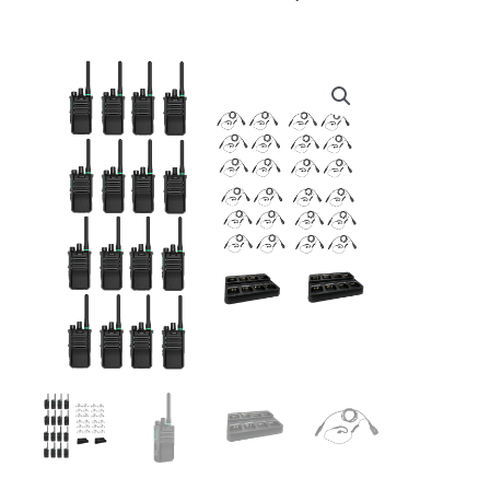
prijs
prijs
was:
is:
€ 7.382,00.
€ 6.975,00.