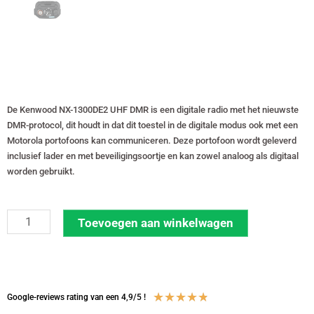
De Kenwood NX-1300DE2 UHF DMR is een digitale radio met het nieuwste
DMR-protocol, dit houdt in dat dit toestel in de digitale modus ook met een
Motorola portofoons kan communiceren. Deze portofoon wordt geleverd
inclusief lader en met beveiligingsoortje en kan zowel analoog als digitaal
worden gebruikt.
Set
Toevoegen aan winkelwagen
van
2
Kenwood
NX1300DE2
Waardering
★
★
★
★
★
Google-reviews rating van een 4,9/5 !
DMR