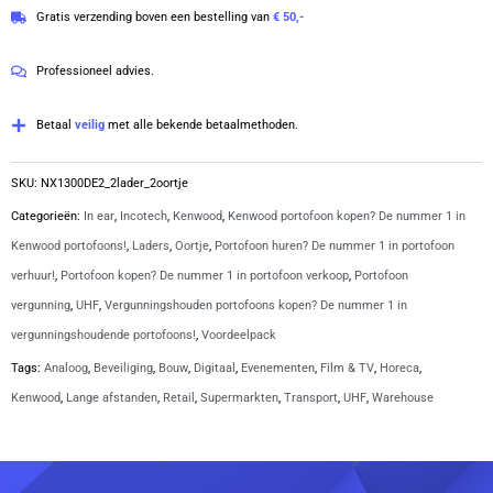
4.8
Gratis verzending boven een bestelling van
€ 50,-
UHF
van
403-
5
Professioneel advies.
470
MHz
Betaal
veilig
met alle bekende betaalmethoden.
inclusief
laders
SKU:
NX1300DE2_2lader_2oortje
en
Categorieën:
In ear
,
Incotech
,
Kenwood
,
Kenwood portofoon kopen? De nummer 1 in
beveiligingsoortjes
Kenwood portofoons!
,
Laders
,
Oortje
,
Portofoon huren? De nummer 1 in portofoon
|
verhuur!
,
Portofoon kopen? De nummer 1 in portofoon verkoop
,
Portofoon
NX1300DE2
vergunning
,
UHF
,
Vergunningshouden portofoons kopen? De nummer 1 in
aantal
vergunningshoudende portofoons!
,
Voordeelpack
Tags:
Analoog
,
Beveiliging
,
Bouw
,
Digitaal
,
Evenementen
,
Film & TV
,
Horeca
,
Kenwood
,
Lange afstanden
,
Retail
,
Supermarkten
,
Transport
,
UHF
,
Warehouse