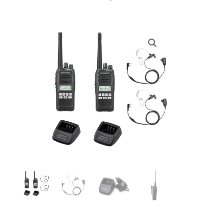
prijs
prijs
was:
is:
€ 705,00.
€ 692,70.