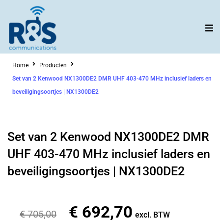
Ga
naar
de
inhoud
Home
Producten
Set van 2 Kenwood NX1300DE2 DMR UHF 403-470 MHz inclusief laders en
beveiligingsoortjes | NX1300DE2
Set van 2 Kenwood NX1300DE2 DMR
UHF 403-470 MHz inclusief laders en
beveiligingsoortjes | NX1300DE2
€
692,70
Oorspronkelijke
Huidige
€
705,00
excl. BTW