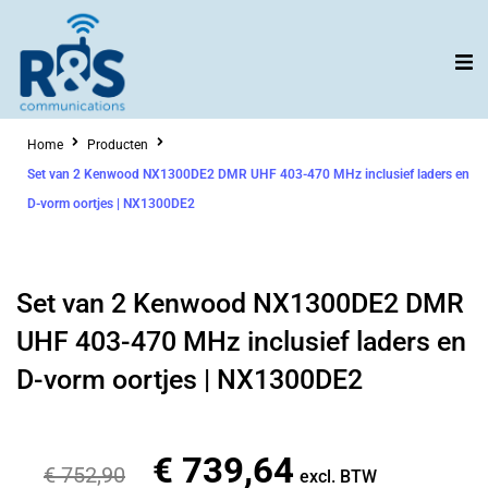
Ga
naar
de
inhoud
Home
Producten
Set van 2 Kenwood NX1300DE2 DMR UHF 403-470 MHz inclusief laders en
D-vorm oortjes | NX1300DE2
Set van 2 Kenwood NX1300DE2 DMR
UHF 403-470 MHz inclusief laders en
D-vorm oortjes | NX1300DE2
€
739,64
Oorspronkelijke
Huidige
€
752,90
excl. BTW