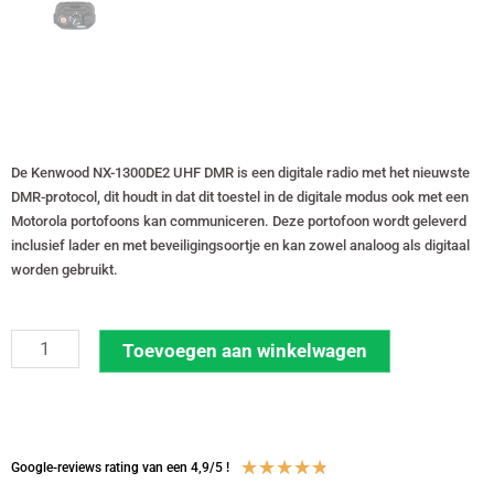
De Kenwood NX-1300DE2 UHF DMR is een digitale radio met het nieuwste
DMR-protocol, dit houdt in dat dit toestel in de digitale modus ook met een
Motorola portofoons kan communiceren. Deze portofoon wordt geleverd
inclusief lader en met beveiligingsoortje en kan zowel analoog als digitaal
worden gebruikt.
Set
Toevoegen aan winkelwagen
van
2
Kenwood
NX1300DE2
Waardering
★
★
★
★
★
Google-reviews rating van een 4,9/5 !
DMR