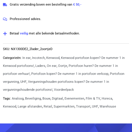
4.8
Gratis verzending boven een bestelling van
€ 50,-
UHF
van
403-
5
Professioneel advies.
470
MHz
Betaal
veilig
met alle bekende betaalmethoden.
inclusief
laders
SKU:
NX1300DE2_2lader_2oortjeD
en
Categorieën:
In ear
,
Incotech
,
Kenwood
,
Kenwood portofoon kopen? De nummer 1 in
D-
Kenwood portofoons!
,
Laders
,
On ear
,
Oortje
,
Portofoon huren? De nummer 1 in
vorm
portofoon verhuur!
,
Portofoon kopen? De nummer 1 in portofoon verkoop
,
Portofoon
oortjes
vergunning
,
UHF
,
Vergunningshouden portofoons kopen? De nummer 1 in
|
vergunningshoudende portofoons!
,
Voordeelpack
NX1300DE2
Tags:
Analoog
,
Beveiliging
,
Bouw
,
Digitaal
,
Evenementen
,
Film & TV
,
Horeca
,
aantal
Kenwood
,
Lange afstanden
,
Retail
,
Supermarkten
,
Transport
,
UHF
,
Warehouse