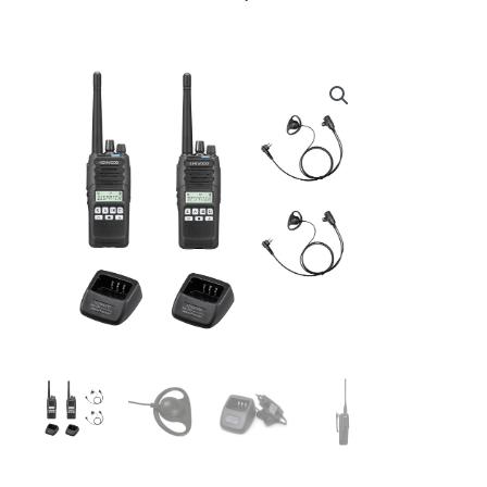
prijs
prijs
was:
is:
€ 752,90.
€ 739,64.