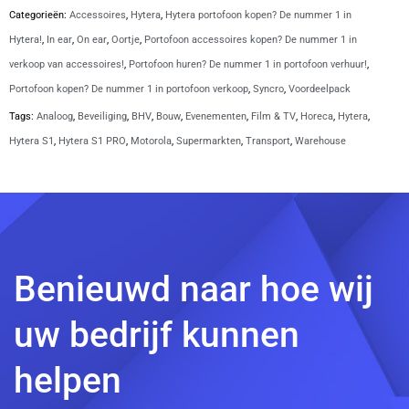
S1
Categorieën:
Accessoires
,
Hytera
,
Hytera portofoon kopen? De nummer 1 in
PRO
Hytera!
,
In ear
,
On ear
,
Oortje
,
Portofoon accessoires kopen? De nummer 1 in
portofoons
verkoop van accessoires!
,
Portofoon huren? De nummer 1 in portofoon verhuur!
,
|
Portofoon kopen? De nummer 1 in portofoon verkoop
,
Syncro
,
Voordeelpack
SV-
Tags:
Analoog
,
Beveiliging
,
BHV
,
Bouw
,
Evenementen
,
Film & TV
,
Horeca
,
Hytera
,
3327-
Hytera S1
,
Hytera S1 PRO
,
Motorola
,
Supermarkten
,
Transport
,
Warehouse
H1-
1W
aantal
Benieuwd naar hoe wij
uw bedrijf kunnen
helpen