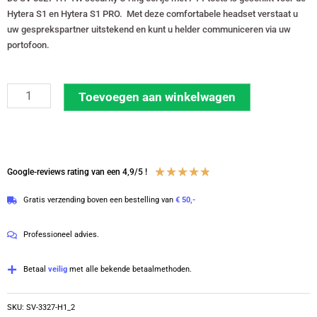
Hytera S1 en Hytera S1 PRO. Met deze comfortabele headset verstaat u
uw gesprekspartner uitstekend en kunt u helder communiceren via uw
portofoon.
Set
Toevoegen aan winkelwagen
van
2
security
oortjes
Waardering
★
★
★
★
★
Google-reviews rating van een 4,9/5 !
C-
4.8
Gratis verzending boven een bestelling van
€ 50,-
ring
van
voor
5
Professioneel advies.
Hytera
S1
Betaal
veilig
met alle bekende betaalmethoden.
en
Hytera
SKU:
SV-3327-H1_2