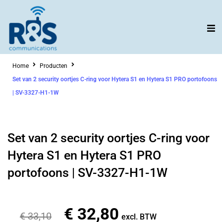
Ga
naar
de
inhoud
Home
Producten
Set van 2 security oortjes C-ring voor Hytera S1 en Hytera S1 PRO portofoons
| SV-3327-H1-1W
Set van 2 security oortjes C-ring voor
Hytera S1 en Hytera S1 PRO
portofoons | SV-3327-H1-1W
€
32,80
Oorspronkelijke
Huidige
€
33,10
excl. BTW