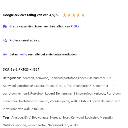
Waardering
★
★
★
★
★
Google-reviews rating van een 4,9/5 !
4.8
Gratis verzending boven een bestelling van
€ 50,-
van
5
Professioneel advies.
Betaal
veilig
met alle bekende betaalmethoden.
SKU:
Set6_PKT-23-KHS34
Categorieën:
Incotech
,
Kenwood
,
Kenwood portofoon kopen? De nummer 1 in
Kenwood portofoons!
,
Laders
,
On ear
,
Oortje
,
Portofoon huren? De nummer 1 in
portofoon verhuur!
,
Portofoon kopen? De nummer 1 in portofoon verkoop
,
Portofoon
licentievrij
,
Portofoon set aantal
,
Voordeelpack
,
Walkie talkie kopen? De nummer 1
in verkoop van walkie talkies!
Tags:
Analoog
,
BHV
,
Bouwplaats
,
Horeca
,
Hotel
,
Kenwood
,
Logistiek
,
Magazijn
,
Outdoor sporten
,
Resort
,
Retail
,
Supermarkten
,
Winkel