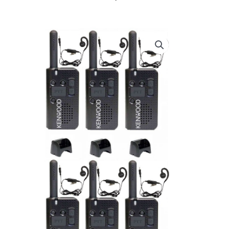
prijs
prijs
was:
is:
€ 914,70.
€ 736,14.