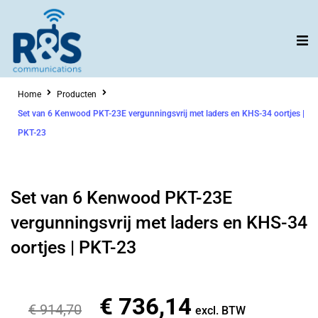
Ga
naar
de
inhoud
Home
Producten
Set van 6 Kenwood PKT-23E vergunningsvrij met laders en KHS-34 oortjes |
PKT-23
Set van 6 Kenwood PKT-23E
vergunningsvrij met laders en KHS-34
oortjes | PKT-23
€
736,14
Oorspronkelijke
Huidige
€
914,70
excl. BTW