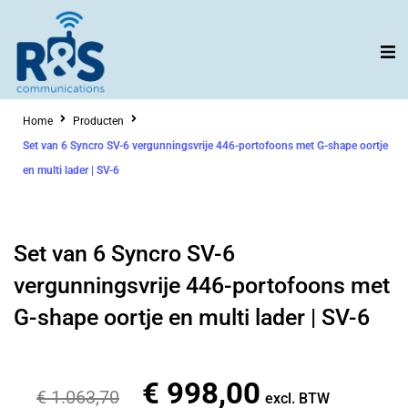
Ga
naar
de
inhoud
Home
Producten
Set van 6 Syncro SV-6 vergunningsvrije 446-portofoons met G-shape oortje
en multi lader | SV-6
Set van 6 Syncro SV-6
vergunningsvrije 446-portofoons met
G-shape oortje en multi lader | SV-6
€
998,00
Oorspronkelijke
Huidige
€
1.063,70
excl. BTW