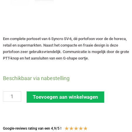
Een complete portoset van 6 Syncro SV-6, dé portofoon voor de de horeca,
retail en supermarkten. Naast het compacte en fraaie design is deze
portofoon zeer gebruiksvriendelijk. Communicatie is mogelijk door de grote
PTT-knop en het aansluiten van een G-shape oortje.
Set
Beschikbaar via nabestelling
van
6
Toevoegen aan winkelwagen
Syncro
SV-
6
vergunningsvrije
Waardering
★
★
★
★
★
Google-reviews rating van een 4,9/5 !