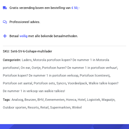
446-
4.8
Gratis verzending boven een bestelling van
€ 50,-
portofoons
van
met
5
Professioneel advies.
G-
shape
Betaal
veilig
met alle bekende betaalmethoden.
oortje
en
SKU:
Set6-SV-6-Gshape-multilader
multi
Categorieën:
Laders
,
Motorola portofoon kopen? De nummer 1 in Motorola
lader
portofoons!
,
On ear
,
Oortje
,
Portofoon huren? De nummer 1 in portofoon verhuur!
,
|
Portofoon kopen? De nummer 1 in portofoon verkoop
,
Portofoon licentievrij
,
SV-
Portofoon set aantal
,
Portofoon sets
,
Syncro
,
Voordeelpack
,
Walkie talkie kopen?
6
De nummer 1 in verkoop van walkie talkies!
aantal
Tags:
Analoog
,
Beurzen
,
BHV
,
Evenementen
,
Horeca
,
Hotel
,
Logistiek
,
Magazijn
,
Outdoor sporten
,
Resorts
,
Retail
,
Supermarkten
,
Winkel