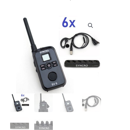
prijs
prijs
was:
is:
€ 1.063,70.
€ 998,00.