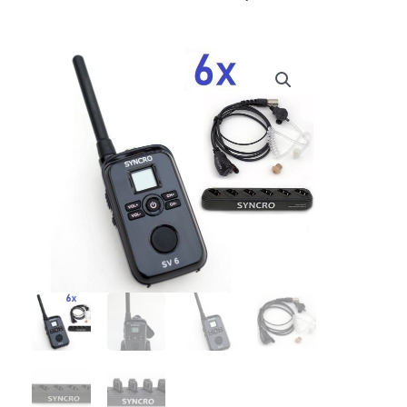
prijs
prijs
was:
is:
€ 1.075,70.
€ 1.010,00.