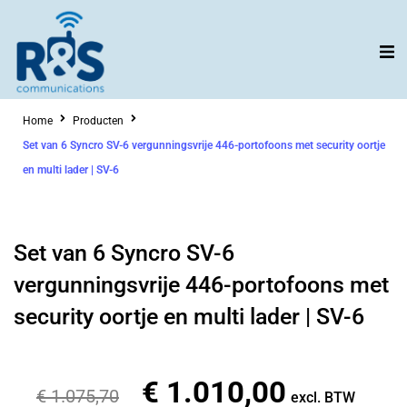
Ga
naar
de
inhoud
Home
Producten
Set van 6 Syncro SV-6 vergunningsvrije 446-portofoons met security oortje
en multi lader | SV-6
Set van 6 Syncro SV-6
vergunningsvrije 446-portofoons met
security oortje en multi lader | SV-6
€
1.010,00
Oorspronkelijke
Huidige
€
1.075,70
excl. BTW