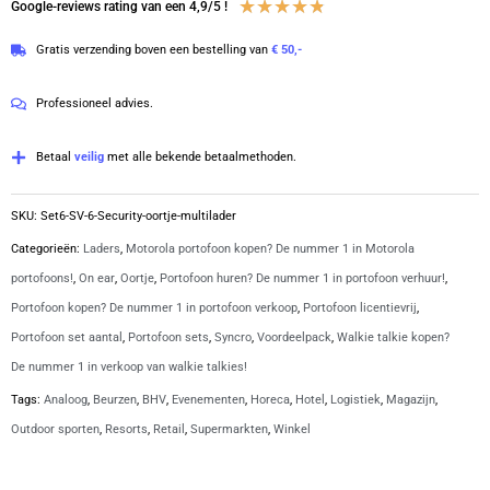
446-
Waardering
★
★
★
★
★
Google-reviews rating van een 4,9/5 !
portofoons
4.8
Gratis verzending boven een bestelling van
€ 50,-
met
van
security
5
Professioneel advies.
oortje
en
Betaal
veilig
met alle bekende betaalmethoden.
multi
lader
SKU:
Set6-SV-6-Security-oortje-multilader
|
Categorieën:
Laders
,
Motorola portofoon kopen? De nummer 1 in Motorola
SV-
portofoons!
,
On ear
,
Oortje
,
Portofoon huren? De nummer 1 in portofoon verhuur!
,
6
Portofoon kopen? De nummer 1 in portofoon verkoop
,
Portofoon licentievrij
,
aantal
Portofoon set aantal
,
Portofoon sets
,
Syncro
,
Voordeelpack
,
Walkie talkie kopen?
De nummer 1 in verkoop van walkie talkies!
Tags:
Analoog
,
Beurzen
,
BHV
,
Evenementen
,
Horeca
,
Hotel
,
Logistiek
,
Magazijn
,
Outdoor sporten
,
Resorts
,
Retail
,
Supermarkten
,
Winkel