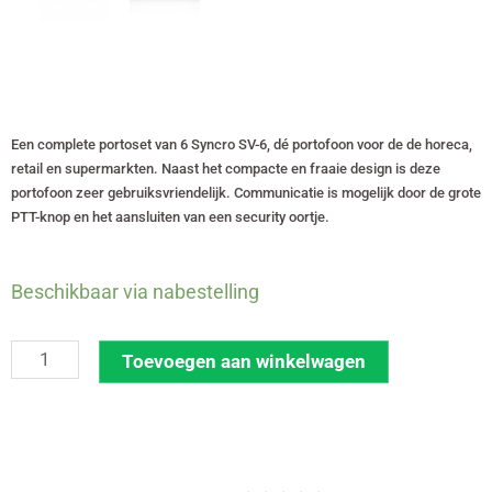
Een complete portoset van 6 Syncro SV-6, dé portofoon voor de de horeca,
retail en supermarkten. Naast het compacte en fraaie design is deze
portofoon zeer gebruiksvriendelijk. Communicatie is mogelijk door de grote
PTT-knop en het aansluiten van een security oortje.
Set
Beschikbaar via nabestelling
van
6
Toevoegen aan winkelwagen
Syncro
SV-
6
vergunningsvrije