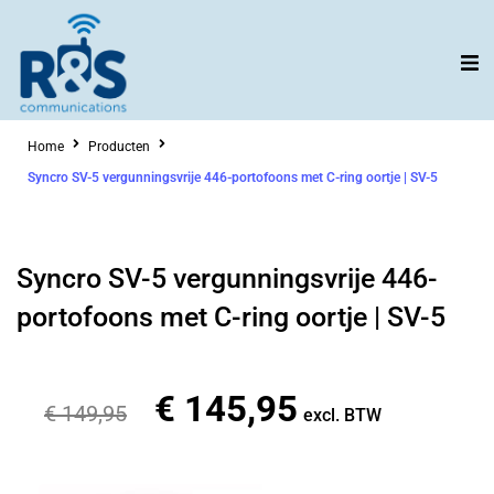
Ga
naar
de
inhoud
Home
Producten
Syncro SV-5 vergunningsvrije 446-portofoons met C-ring oortje | SV-5
Syncro SV-5 vergunningsvrije 446-
portofoons met C-ring oortje | SV-5
€
145,95
Oorspronkelijke
Huidige
€
149,95
excl. BTW
prijs
prijs
was:
is: