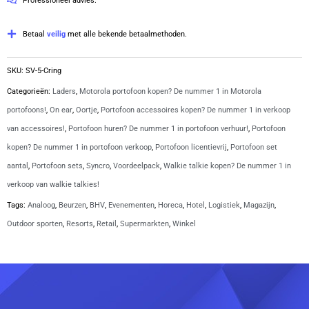
Professioneel advies.
|
SV-
Betaal
veilig
met alle bekende betaalmethoden.
5
aantal
SKU:
SV-5-Cring
Categorieën:
Laders
,
Motorola portofoon kopen? De nummer 1 in Motorola
portofoons!
,
On ear
,
Oortje
,
Portofoon accessoires kopen? De nummer 1 in verkoop
van accessoires!
,
Portofoon huren? De nummer 1 in portofoon verhuur!
,
Portofoon
kopen? De nummer 1 in portofoon verkoop
,
Portofoon licentievrij
,
Portofoon set
aantal
,
Portofoon sets
,
Syncro
,
Voordeelpack
,
Walkie talkie kopen? De nummer 1 in
verkoop van walkie talkies!
Tags:
Analoog
,
Beurzen
,
BHV
,
Evenementen
,
Horeca
,
Hotel
,
Logistiek
,
Magazijn
,
Outdoor sporten
,
Resorts
,
Retail
,
Supermarkten
,
Winkel