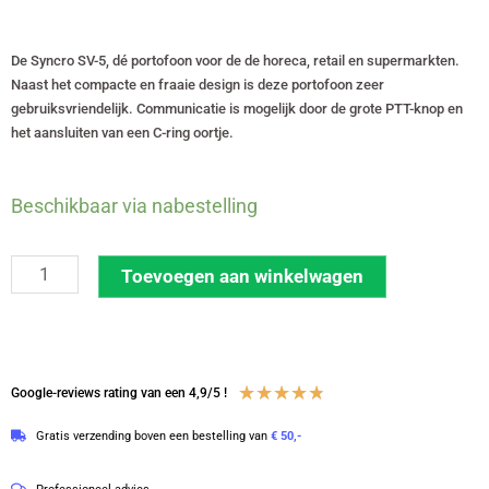
De Syncro SV-5, dé portofoon voor de de horeca, retail en supermarkten.
Naast het compacte en fraaie design is deze portofoon zeer
gebruiksvriendelijk. Communicatie is mogelijk door de grote PTT-knop en
het aansluiten van een C-ring oortje.
Syncro
Beschikbaar via nabestelling
SV-
5
Toevoegen aan winkelwagen
vergunningsvrije
446-
portofoons
met
Waardering
★
★
★
★
★
Google-reviews rating van een 4,9/5 !
C-
4.8
Gratis verzending boven een bestelling van
€ 50,-
ring
van
oortje
5