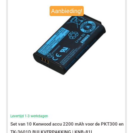
prijs
prijs
Aanbieding!
was:
is:
€ 490,00.
€ 465,13.
Levertijd 1-3 werkdagen
Set van 10 Kenwood accu 2200 mAh voor de PKT300 en
TK-3601D BULKVERPAKKING | KNB-81L