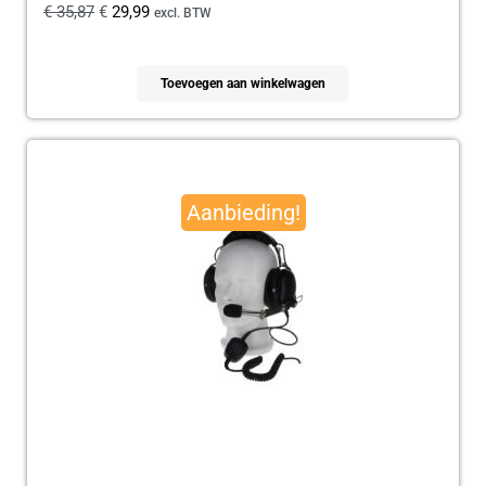
€
35,87
€
29,99
excl. BTW
Toevoegen aan winkelwagen
Oorspronkelijke
Huidige
prijs
prijs
Aanbieding!
was:
is:
€ 179,95.
€ 165,00.