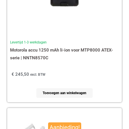
Levertijd 1-3 werkdagen
Motorola accu 1250 mAh li-ion voor MTP8000 ATEX-
serie | NNTN8570C
€
245,50
excl. BTW
Toevoegen aan winkelwagen
Oorspronkelijke
Huidige
prijs
prijs
Aanbieding!
was:
is: