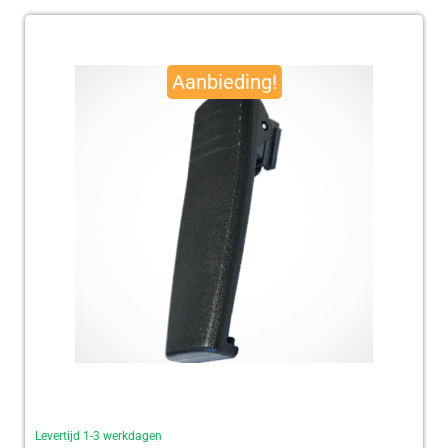
Oorspronkelijke
Huidige
prijs
prijs
Aanbieding!
was:
is:
€ 95,00.
€ 92,50.
Levertijd 1-3 werkdagen