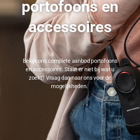
portofoons en
accessoires
Bekijk ons complete aanbod portofoons
en accessoires. Staat er niet bij wat u
zoekt? Vraag dan naar ons voor de
mogelijkheden.