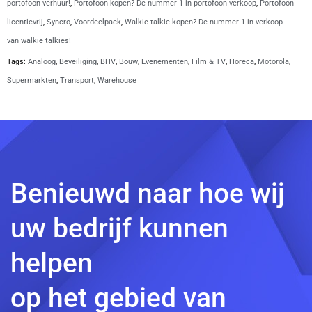
portofoon verhuur!
,
Portofoon kopen? De nummer 1 in portofoon verkoop
,
Portofoon
licentievrij
,
Syncro
,
Voordeelpack
,
Walkie talkie kopen? De nummer 1 in verkoop
van walkie talkies!
Tags:
Analoog
,
Beveiliging
,
BHV
,
Bouw
,
Evenementen
,
Film & TV
,
Horeca
,
Motorola
,
Supermarkten
,
Transport
,
Warehouse
Benieuwd naar hoe wij
uw bedrijf kunnen
helpen
op het gebied van