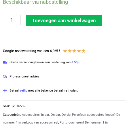
6-
Beschikbaar via nabestelling
Pack
Syncro
Toevoegen aan winkelwagen
C-
ring
oortje
|
Waardering
★
★
★
★
★
Google-reviews rating van een 4,9/5 !
SV-
4.8
Gratis verzending boven een bestelling van
€ 50,-
5022
van
aantal
5
Professioneel advies.
Betaal
veilig
met alle bekende betaalmethoden.
SKU:
SV-5022-6
Categorieën:
Accessoires
,
In ear
,
On ear
,
Oortje
,
Portofoon accessoires kopen? De
nummer 1 in verkoop van accessoires!
,
Portofoon huren? De nummer 1 in