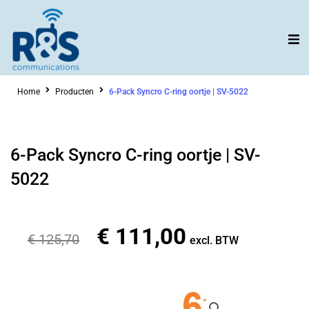
Ga
naar
de
inhoud
Home
Producten
6-Pack Syncro C-ring oortje | SV-5022
6-Pack Syncro C-ring oortje | SV-
5022
€
111,00
Oorspronkelijke
Huidige
€
125,70
excl. BTW
prijs
prijs
was:
is:
€ 125,70.
€ 111,00.