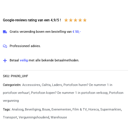
UHF
digitale
portofoon
Waardering
★
★
★
★
★
Google-reviews rating van een 4,9/5 !
met
4.8
Gratis verzending boven een bestelling van
€ 50,-
lader
van
|
5
Professioneel advies.
PH690
aantal
Betaal
veilig
met alle bekende betaalmethoden.
SKU:
PH690_UHF
Categorieën:
Accessoires
,
Caltta
,
Laders
,
Portofoon huren? De nummer 1 in
portofoon verhuur!
,
Portofoon kopen? De nummer 1 in portofoon verkoop
,
Portofoon
vergunning
Tags:
Analoog
,
Beveiliging
,
Bouw
,
Evenementen
,
Film & TV
,
Horeca
,
Supermarkten
,
Transport
,
Vergunningshoudend
,
Warehouse