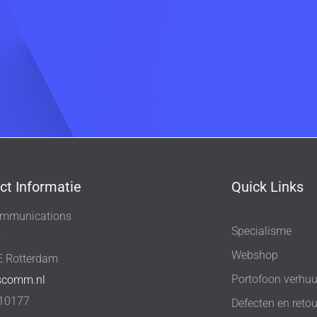
ct Informatie
Quick Links
mmunications
Specialisme
8
Webshop
E Rotterdam
Portofoon verhuu
scomm.nl
10177
Defecten en retou