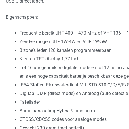
USB-C direct laden.
Eigenschappen:
Frequentie bereik UHF 400 – 470 MHz of VHF 136 –
Zendvermogen UHF 1W-4W en VHF 1W-5W
8 zone’s ieder 128 kanalen programmeerbaar
Kleuren TFT display 1,77 Inch
Tot 16 uur gebruik in digitale mode en tot 12 uur in 
er is een hoge capaciteit batterije beschikbaar deze ge
IP54 Stof en Plenswaterdicht MIL-STD-810 C/D/E/F/
Digitaal DMR (direct mode) en Analoog (auto detecti
Tafellader
Audio aansluiting Hytera 9 pins norm
CTCSS/CDCSS codes voor analoge modes
Gewicht 230 gram (met batterij)