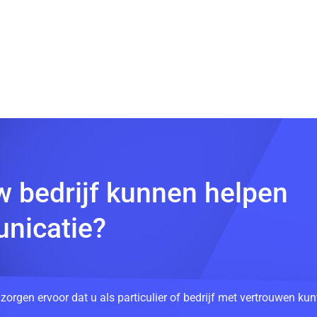
w bedrijf kunnen helpen
nicatie?
 zorgen ervoor dat u als particulier of bedrijf met vertrouwen k