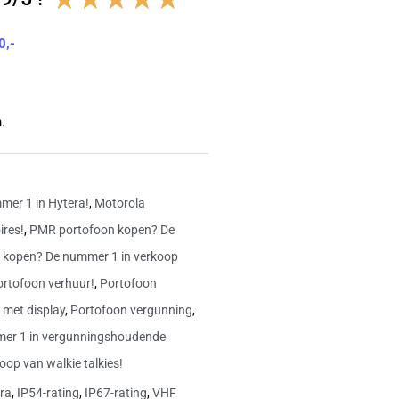
4.8
0,-
van
5
.
mer 1 in Hytera!
,
Motorola
ires!
,
PMR portofoon kopen? De
 kopen? De nummer 1 in verkoop
ortofoon verhuur!
,
Portofoon
 met display
,
Portofoon vergunning
,
er 1 in vergunningshoudende
oop van walkie talkies!
ra
,
IP54-rating
,
IP67-rating
,
VHF