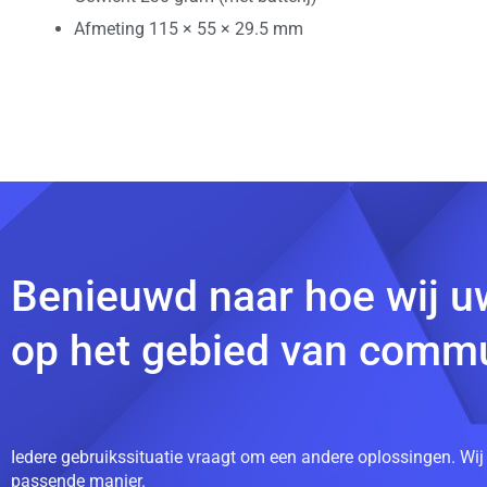
Afmeting 115 × 55 × 29.5 mm
Benieuwd naar hoe wij u
op het gebied van commu
Iedere gebruikssituatie vraagt om een andere oplossingen. Wij
passende manier.