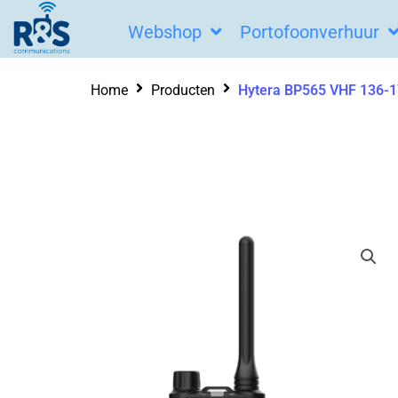
Ga
Webshop
Portofoonverhuur
naar
de
Home
Producten
Hytera BP565 VHF 136-17
inhoud