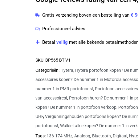
174
MHz
Gratis verzending boven een bestelling van
€ 5
Digitale
portofoon
Professioneel advies.
|
Betaal
veilig
met alle bekende betaalmethoden
BP565
BT
SKU:
BP565 BT V1
V1
Categorieën:
Hytera
,
Hytera portofoon kopen? De num
aantal
accessoires kopen? De nummer 1 in Motorola accesso
nummer 1 in PMR portofoons!
,
Portofoon accessoires
van accessoires!
,
Portofoon huren? De nummer 1 in p
kopen? De nummer 1 in portofoon verkoop
,
Portofoon
UHF
,
Vergunningshouden portofoons kopen? De numm
portofoons!
,
Walkie talkie kopen? De nummer 1 in verk
Tags:
136-174 MHz
,
Analoog
,
Bluetooth
,
Digitaal
,
Hyte