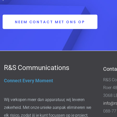
NEEM CONTACT MET ONS OP
R&S Communications
Conta
R&S Co
Connect Every Moment
Roer 4
3068 L
Wij verkopen meer dan apparatuur, wij leveren
info@r
zekerheid. Met onze unieke aanpak elimineren we
088-77
elk risico, zodat jij je kunt focussen op je project.