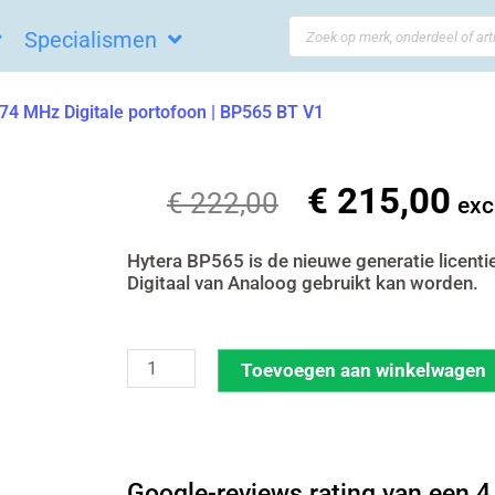
Search
Specialismen
...
4 MHz Digitale portofoon | BP565 BT V1
€
215,00
Oorspronkelij
Hui
€
222,00
exc
prijs
prij
was:
is:
Hytera BP565 is de nieuwe generatie licent
Digitaal van Analoog gebruikt kan worden.
€ 222,00.
€ 2
Hytera
Toevoegen aan winkelwagen
BP565
VHF
136-
Google-reviews rating van een 4,