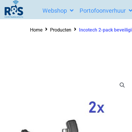
Ga
Webshop
Portofoonverhuur
naar
de
Home
Producten
Incotech 2-pack beveili
inhoud