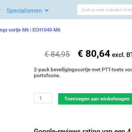
Search
Specialismen
...
gings oortje M6 | ECH1040-M6
€
80,64
Oorspronkelijke
Huidi
€
84,95
excl. 
prijs
prijs
was:
is:
2-pack beveiligingsoortje met PTT-toets vo
portofoons.
€ 84,95.
€ 80,6
Incotech
Toevoegen aan winkelwagen
2-
pack
beveiligings
Google-reviews rating van een 4,