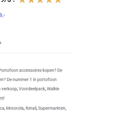
4.8
0,-
van
5
.
Portofoon accessoires kopen? De
en? De nummer 1 in portofoon
n verkoop
,
Voordeelpack
,
Walkie
es!
ca
,
Motorola
,
Retail
,
Supermarkten
,