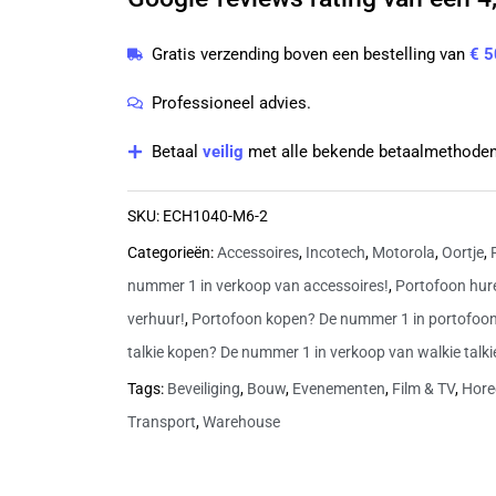
oortje
M6
Gratis verzending boven een bestelling van
€ 5
|
ECH1040-
Professioneel advies.
M6
Betaal
veilig
met alle bekende betaalmethoden
aantal
SKU:
ECH1040-M6-2
Categorieën:
Accessoires
,
Incotech
,
Motorola
,
Oortje
,
nummer 1 in verkoop van accessoires!
,
Portofoon hur
verhuur!
,
Portofoon kopen? De nummer 1 in portofoo
talkie kopen? De nummer 1 in verkoop van walkie talki
Tags:
Beveiliging
,
Bouw
,
Evenementen
,
Film & TV
,
Hore
Transport
,
Warehouse