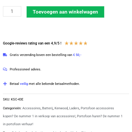
Kenwood
Toevoegen aan winkelwagen
1-
voudige
snel
lader
Waardering
★
★
★
★
★
Google-reviews rating van een 4,9/5 !
|
4.8
Gratis verzending boven een bestelling van
€ 50,-
KSC-
van
43E
5
Professioneel advies.
aantal
Betaal
veilig
met alle bekende betaalmethoden.
SKU:
KSC-43E
Categorieën:
Accessoires
,
Batterij
,
Kenwood
,
Laders
,
Portofoon accessoires
kopen? De nummer 1 in verkoop van accessoires!
,
Portofoon huren? De nummer 1
in portofoon verhuur!