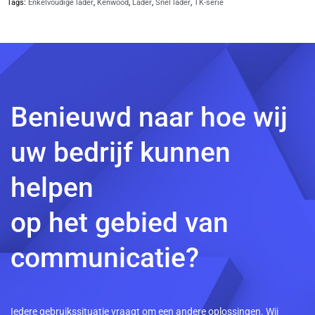
Tags:
Enkelvoudige lader
,
Kenwood
,
Lader
,
Snel lader
,
TK-serie
Benieuwd naar hoe wij
uw bedrijf kunnen
helpen
op het gebied van
communicatie?
Iedere gebruikssituatie vraagt om een andere oplossingen. Wij