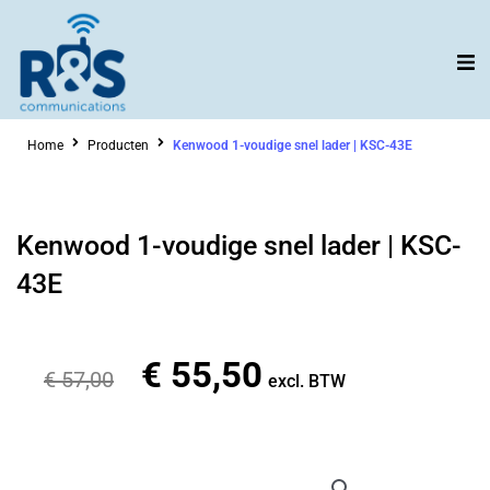
Ga
naar
de
inhoud
Home
Producten
Kenwood 1-voudige snel lader | KSC-43E
Kenwood 1-voudige snel lader | KSC-
43E
€
55,50
Oorspronkelijke
Huidige
€
57,00
excl. BTW
prijs
prijs
was:
is:
€ 57,00.
€ 55,50.