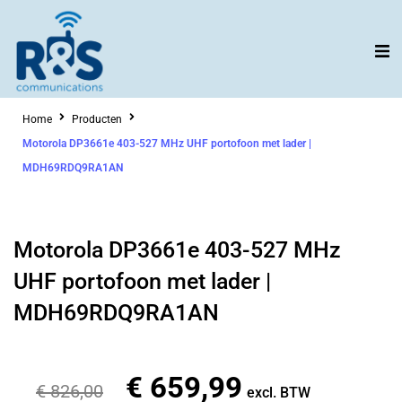
Ga
naar
de
inhoud
Home
Producten
Motorola DP3661e 403-527 MHz UHF portofoon met lader |
MDH69RDQ9RA1AN
Motorola DP3661e 403-527 MHz
UHF portofoon met lader |
MDH69RDQ9RA1AN
€
659,99
Oorspronkelijke
Huidige
€
826,00
excl. BTW