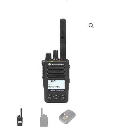
prijs
prijs
was:
is:
€ 826,00.
€ 659,99.