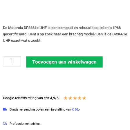
De Motorola DP3661e UHF is een compact en robuust toestel en is IP68
gecertificeerd. Bent u op zoek naar een krachtig model? Dan is de DP3661e
UHF exact wat u zoekt.
Motorola
Toevoegen aan winkelwagen
DP3661e
403-
527
MHz
Waardering
★
★
★
★
★
Google-reviews rating van een 4,9/5 !
UHF
4.8
portofoon
Gratis verzending boven een bestelling van
€ 50,-
van
met
5
lader
Professioneel advies.