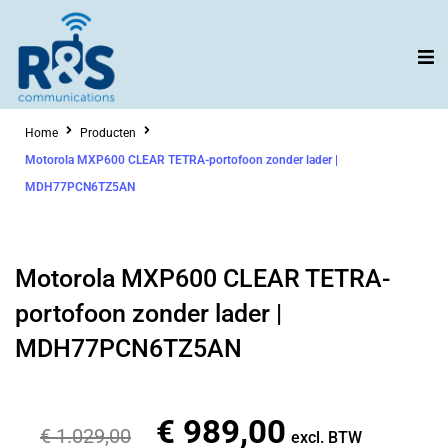
Ga
naar
de
inhoud
Home
Producten
Motorola MXP600 CLEAR TETRA-portofoon zonder lader |
MDH77PCN6TZ5AN
Motorola MXP600 CLEAR TETRA-
portofoon zonder lader |
MDH77PCN6TZ5AN
€
989,00
Oorspronkelijke
Huidige
€
1.029,00
excl. BTW