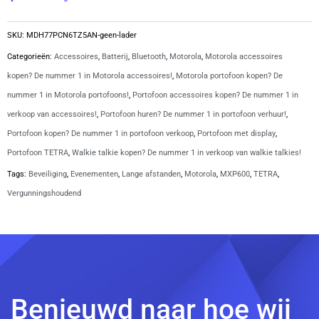
SKU:
MDH77PCN6TZ5AN-geen-lader
Categorieën:
Accessoires
,
Batterij
,
Bluetooth
,
Motorola
,
Motorola accessoires
kopen? De nummer 1 in Motorola accessoires!
,
Motorola portofoon kopen? De
nummer 1 in Motorola portofoons!
,
Portofoon accessoires kopen? De nummer 1 in
verkoop van accessoires!
,
Portofoon huren? De nummer 1 in portofoon verhuur!
,
Portofoon kopen? De nummer 1 in portofoon verkoop
,
Portofoon met display
,
Portofoon TETRA
,
Walkie talkie kopen? De nummer 1 in verkoop van walkie talkies!
Tags:
Beveiliging
,
Evenementen
,
Lange afstanden
,
Motorola
,
MXP600
,
TETRA
,
Vergunningshoudend
Benieuwd naar hoe wij