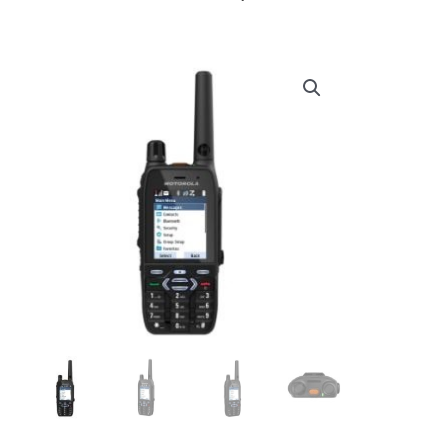
prijs
prijs
was:
is:
€ 1.029,00.
€ 989,00.