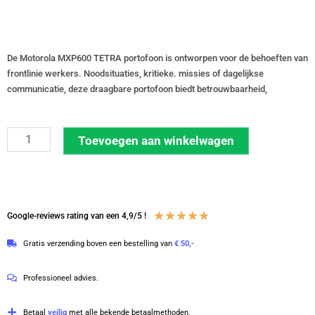
De Motorola MXP600 TETRA portofoon is ontworpen voor de behoeften van
frontlinie werkers. Noodsituaties, kritieke. missies of dagelijkse
communicatie, deze draagbare portofoon biedt betrouwbaarheid,
Motorola
Toevoegen aan winkelwagen
MXP600
CLEAR
TETRA-
portofoon
Waardering
★
★
★
★
★
Google-reviews rating van een 4,9/5 !
zonder
4.8
Gratis verzending boven een bestelling van
€ 50,-
lader
van
|
5
Professioneel advies.
MDH77PCN6TZ5AN
aantal
Betaal
veilig
met alle bekende betaalmethoden.