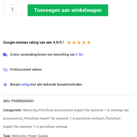
Motorola
Toevoegen aan winkelwagen
power
supply
230V
90W
Waardering
★
★
★
★
★
Google-reviews rating van een 4,9/5 !
voor
4.8
Gratis verzending boven een bestelling van
€ 50,-
PMPN4289A
van
|
5
Professioneel advies.
PS000242A01
aantal
Betaal
veilig
met alle bekende betaalmethoden.
SKU:
PS0000242A01
Categorieën:
Motorola
,
Portofoon accessoires kopen? De nummer 1 in verkoop van
accessoires!
,
Portofoon huren? De nummer 1 in portofoon verhuur!
,
Portofoon
kopen? De nummer 1 in portofoon verkoop
Tags:
Motorola
,
Power Supply