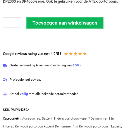
DP2000 en DP4000-serie. Ook te gebruiken voor de ATEX portofoons.
Motorola
Toevoegen aan winkelwagen
IMPRES
zesvoudig
laadstation
DP2-
Waardering
★
★
★
★
★
Google-reviews rating van een 4,9/5 !
&
4.8
Gratis verzending boven een bestelling van
€ 50,-
4000-
van
serie
5
Professioneel advies.
|
PMPN4289A
Betaal
veilig
met alle bekende betaalmethoden.
aantal
SKU:
PMPN4289A
Categorieën:
Accessoires
,
Batterij
,
Hytera portofoon kopen? De nummer 1 in
Hytera!
,
Kenwood portofoon kopen? De nummer 1 in Kenwood portofoons!
,
Laders
,