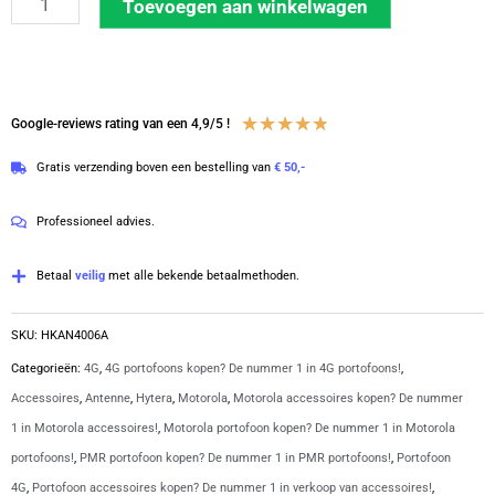
Toevoegen aan winkelwagen
stubby
antenne
voor
Motorola
Waardering
★
★
★
★
★
Google-reviews rating van een 4,9/5 !
TLK110
4.8
Gratis verzending boven een bestelling van
€ 50,-
|
van
HKAN4006A
5
Professioneel advies.
aantal
Betaal
veilig
met alle bekende betaalmethoden.
SKU:
HKAN4006A
Categorieën:
4G
,
4G portofoons kopen? De nummer 1 in 4G portofoons!
,
Accessoires
,
Antenne
,
Hytera
,
Motorola
,
Motorola accessoires kopen? De nummer
1 in Motorola accessoires!
,
Motorola portofoon kopen? De nummer 1 in Motorola
portofoons!
,
PMR portofoon kopen? De nummer 1 in PMR portofoons!
,
Portofoon
4G
,
Portofoon accessoires kopen? De nummer 1 in verkoop van accessoires!
,