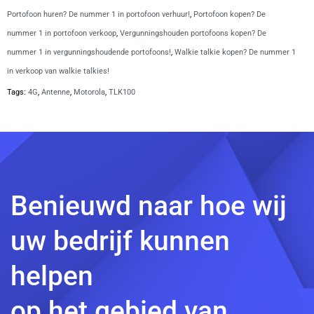
Portofoon huren? De nummer 1 in portofoon verhuur!
,
Portofoon kopen? De
nummer 1 in portofoon verkoop
,
Vergunningshouden portofoons kopen? De
nummer 1 in vergunningshoudende portofoons!
,
Walkie talkie kopen? De nummer 1
in verkoop van walkie talkies!
Tags:
4G
,
Antenne
,
Motorola
,
TLK100
Benieuwd naar hoe wij
uw bedrijf kunnen
helpen
op het gebied van