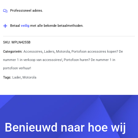
|
5
Professioneel advies.
WPLN4255B
aantal
Betaal
veilig
met alle bekende betaalmethoden.
SKU:
WPLN4255B
Categorieën:
Accessoires
,
Laders
,
Motorola
,
Portofoon accessoires kopen? De
nummer 1 in verkoop van accessoires!
,
Portofoon huren? De nummer 1 in
portofoon verhuur!
Tags:
Lader
,
Motorola
Benieuwd naar hoe wij