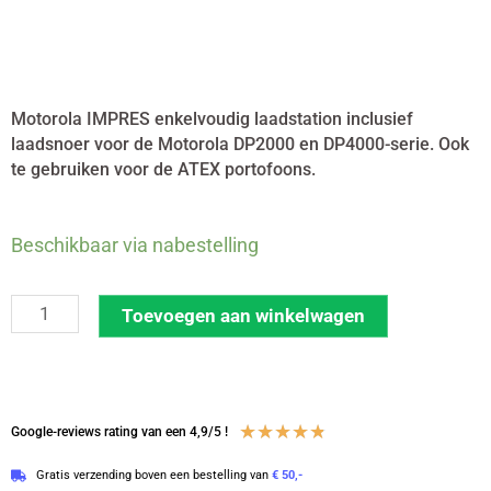
Motorola IMPRES enkelvoudig laadstation inclusief
laadsnoer voor de Motorola DP2000 en DP4000-serie. Ook
te gebruiken voor de ATEX portofoons.
Motorola
Beschikbaar via nabestelling
enkelvoudige
lader
Toevoegen aan winkelwagen
DP-
2
&
DP-
Waardering
★
★
★
★
★
Google-reviews rating van een 4,9/5 !
4
4.8
Gratis verzending boven een bestelling van
€ 50,-
serie
van