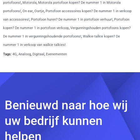
portofoons!
,
Motorola
,
Motorola portofoon kopen? De nummer 1 in Motorola
portofoons!
,
On ear
,
Oortje
,
Portofoon accessoires kopen? De nummer 1 in verkoop
van accessoires!
,
Portofoon huren? De nummer 1 in portofoon verhuur!
,
Portofoon
kopen? De nummer 1 in portofoon verkoop
,
Vergunningshouden portofoons kopen?
De nummer 1 in vergunningshoudende portofoons!
,
Walkie talkie kopen? De
nummer 1 in verkoop van walkie talkies!
Tags:
4G
,
Analoog
,
Digitaal
,
Evenementen
Benieuwd naar hoe wij
uw bedrijf kunnen
helpen