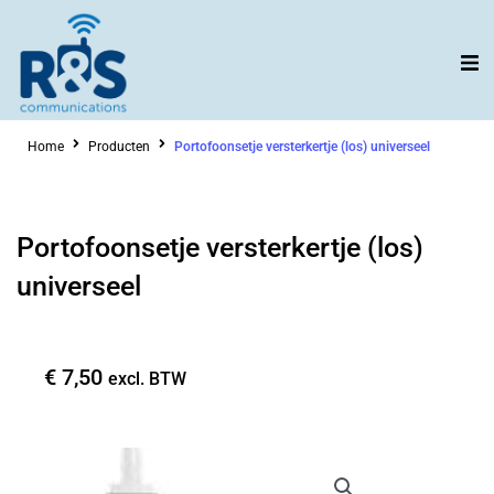
Ga
naar
de
inhoud
Home
Producten
Portofoonsetje versterkertje (los) universeel
Portofoonsetje versterkertje (los)
universeel
€
7,50
excl. BTW