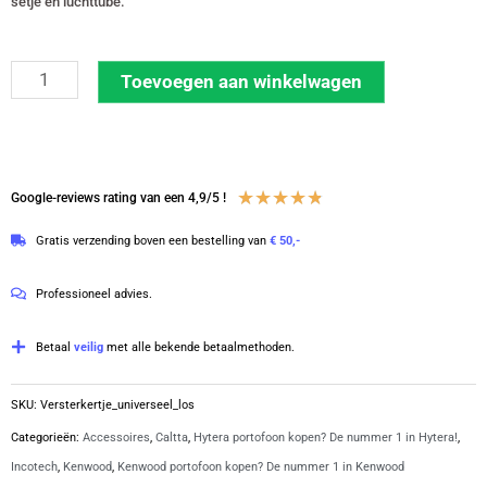
setje en luchttube.
Portofoonsetje
Toevoegen aan winkelwagen
versterkertje
(los)
universeel
aantal
Waardering
★
★
★
★
★
Google-reviews rating van een 4,9/5 !
4.8
Gratis verzending boven een bestelling van
€ 50,-
van
5
Professioneel advies.
Betaal
veilig
met alle bekende betaalmethoden.
SKU:
Versterkertje_universeel_los
Categorieën:
Accessoires
,
Caltta
,
Hytera portofoon kopen? De nummer 1 in Hytera!
,
Incotech
,
Kenwood
,
Kenwood portofoon kopen? De nummer 1 in Kenwood