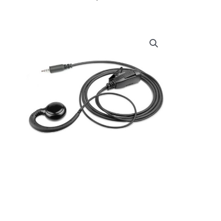
prijs
prijs
was:
is:
€ 16,60.
€ 16,55.