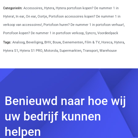
|
Categorieën:
Accessoires
,
Hytera
,
Hytera portofoon kopen? De nummer 1 in
SV-
Hytera!
,
In ear
,
On ear
,
Oortje
,
Portofoon accessoires kopen? De nummer 1 in
3327-
verkoop van accessoires!
,
Portofoon huren? De nummer 1 in portofoon verhuur!
,
H1-
Portofoon kopen? De nummer 1 in portofoon verkoop
,
Syncro
,
Voordeelpack
1W
Tags:
Analoog
,
Beveiliging
,
BHV
,
Bouw
,
Evenementen
,
Film & TV
,
Horeca
,
Hytera
,
aantal
Hytera S1
,
Hytera S1 PRO
,
Motorola
,
Supermarkten
,
Transport
,
Warehouse
Benieuwd naar hoe wij
uw bedrijf kunnen
helpen