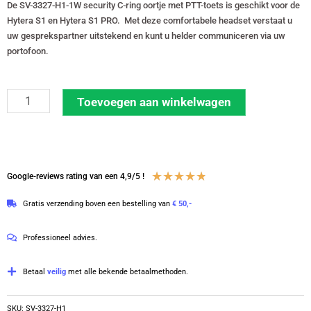
De SV-3327-H1-1W security C-ring oortje met PTT-toets is geschikt voor de
Hytera S1 en Hytera S1 PRO. Met deze comfortabele headset verstaat u
uw gesprekspartner uitstekend en kunt u helder communiceren via uw
portofoon.
Security
Toevoegen aan winkelwagen
oortje
C-
ring
voor
Waardering
★
★
★
★
★
Google-reviews rating van een 4,9/5 !
Hytera
4.8
Gratis verzending boven een bestelling van
€ 50,-
S1
van
en
5
Professioneel advies.
Hytera
S1
Betaal
veilig
met alle bekende betaalmethoden.
PRO
portofoon
SKU:
SV-3327-H1