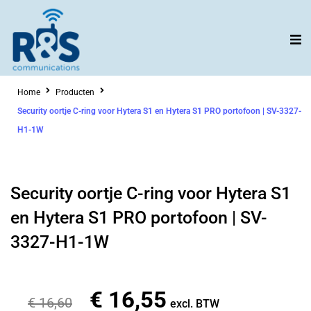
Ga
naar
de
inhoud
Home
Producten
Security oortje C-ring voor Hytera S1 en Hytera S1 PRO portofoon | SV-3327-
H1-1W
Security oortje C-ring voor Hytera S1
en Hytera S1 PRO portofoon | SV-
3327-H1-1W
€
16,55
Oorspronkelijke
Huidige
€
16,60
excl. BTW