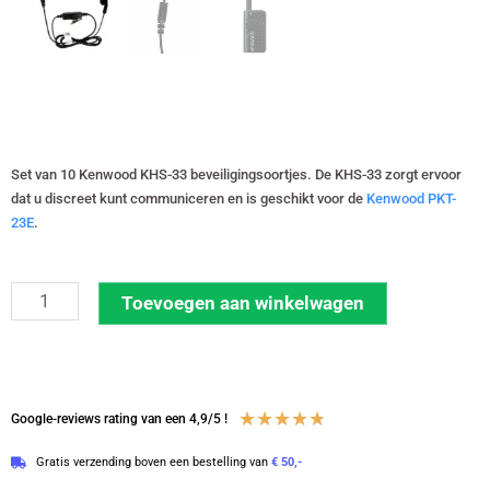
Set van 10 Kenwood KHS-33 beveiligingsoortjes. De KHS-33 zorgt ervoor
dat u discreet kunt communiceren en is geschikt voor de
Kenwood PKT-
23E
.
Set
Toevoegen aan winkelwagen
van
10
Kenwood
PKT-
Waardering
★
★
★
★
★
Google-reviews rating van een 4,9/5 !
23
4.8
Gratis verzending boven een bestelling van
€ 50,-
oortje
van