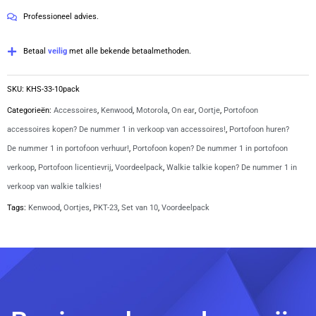
1-
5
Professioneel advies.
pin
|
Betaal
veilig
met alle bekende betaalmethoden.
KHS-
33
SKU:
KHS-33-10pack
aantal
Categorieën:
Accessoires
,
Kenwood
,
Motorola
,
On ear
,
Oortje
,
Portofoon
accessoires kopen? De nummer 1 in verkoop van accessoires!
,
Portofoon huren?
De nummer 1 in portofoon verhuur!
,
Portofoon kopen? De nummer 1 in portofoon
verkoop
,
Portofoon licentievrij
,
Voordeelpack
,
Walkie talkie kopen? De nummer 1 in
verkoop van walkie talkies!
Tags:
Kenwood
,
Oortjes
,
PKT-23
,
Set van 10
,
Voordeelpack