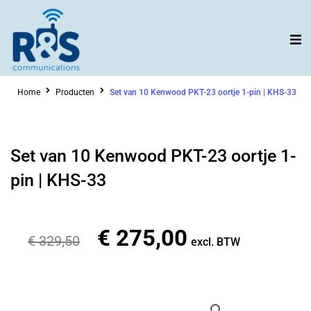
Ga
naar
de
inhoud
Home
Producten
Set van 10 Kenwood PKT-23 oortje 1-pin | KHS-33
Set van 10 Kenwood PKT-23 oortje 1-
pin | KHS-33
€
275,00
Oorspronkelijke
Huidige
€
329,50
excl. BTW
prijs
prijs
was:
is:
€ 329,50.
€ 275,00.