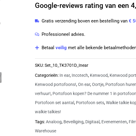
Google-reviews rating van een 4,
ProTalk
TK-
Gratis verzending boven een bestelling van
€ 5
3701D
licentievrije
Professioneel advies.
PMR446-
Betaal
veilig
met alle bekende betaalmethoden
portofoons
met
SKU:
Set_10_TK3701D_Inear
beveiligingsoortjes
Categorieën:
In ear
,
Incotech
,
Kenwood
,
Kenwood port
aantal
Kenwood portofoons!
,
On ear
,
Oortje
,
Portofoon huren
verhuur!
,
Portofoon kopen? De nummer 1 in portofoo
Portofoon set aantal
,
Portofoon sets
,
Walkie talkie k
walkie talkies!
Tags:
Analoog
,
Beveiliging
,
Digitaal
,
Evenementen
,
Fil
Warehouse