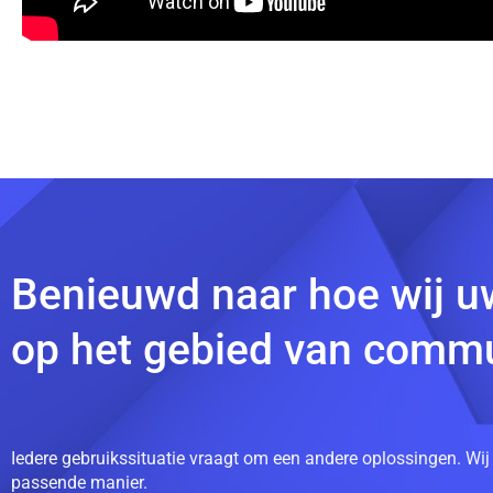
Benieuwd naar hoe wij u
op het gebied van commu
Iedere gebruikssituatie vraagt om een andere oplossingen. Wij
passende manier.