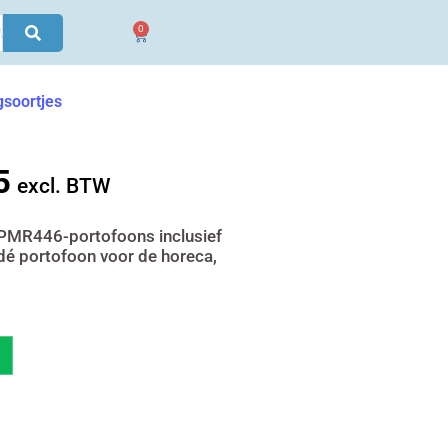
0
Winkelwagen
gsoortjes
5
jke
Huidige
excl. BTW
prijs
is:
 PMR446-portofoons inclusief
 dé portofoon voor de horeca,
€ 2.111,55.