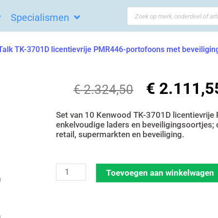
Search
Specialismen
...
alk TK-3701D licentievrije PMR446-portofoons met beveiligin
€
2.111,5
Oorspronkeli
€
2.324,50
prijs
was:
Set van 10 Kenwood TK-3701D licentievrije
enkelvoudige laders en beveiligingsoortjes;
€ 2.324,50.
retail, supermarkten en beveiliging.
Set
Toevoegen aan winkelwagen
van
10
Kenwood