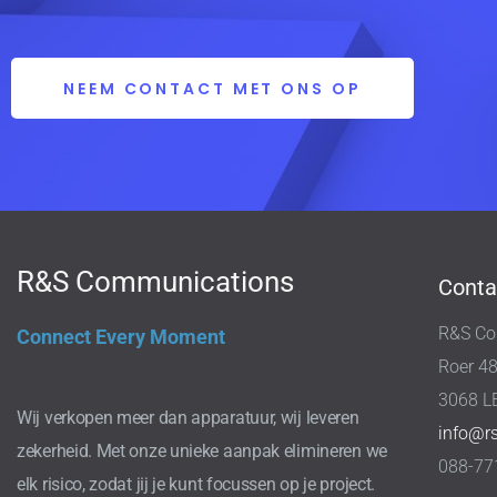
NEEM CONTACT MET ONS OP
R&S Communications
Conta
R&S Co
Connect Every Moment
Roer 4
3068 L
Wij verkopen meer dan apparatuur, wij leveren
info@r
zekerheid. Met onze unieke aanpak elimineren we
088-77
elk risico, zodat jij je kunt focussen op je project.