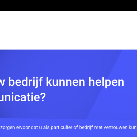
w bedrijf kunnen helpen
nicatie?
 zorgen ervoor dat u als particulier of bedrijf met vertrouwen k