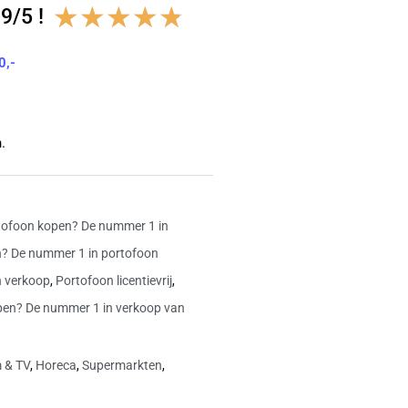
Waardering
★
★
★
★
★
9/5 !
4.8
0,-
van
5
.
ofoon kopen? De nummer 1 in
? De nummer 1 in portofoon
n verkoop
,
Portofoon licentievrij
,
open? De nummer 1 in verkoop van
m & TV
,
Horeca
,
Supermarkten
,