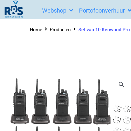
Ga
Webshop
Portofoonverhuur
naar
de
Home
Producten
Set van 10 Kenwood ProT
inhoud