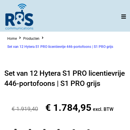
Ga
naar
de
inhoud
Home
Producten
Set van 12 Hytera S1 PRO licentievrije 446-portofoons | S1 PRO grijs
Set van 12 Hytera S1 PRO licentievrije
446-portofoons | S1 PRO grijs
€
1.784,95
Oorspronkelijke
Huidige
€
1.919,40
excl. BTW
prijs
prijs
was:
is: