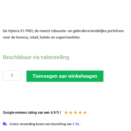
De Hytera S1 PRO; de meest robuuste- en gebruiksvriendelijke portofoon
voor de horeca, retail, hotels en supermarkten.
Set
Beschikbaar via nabestelling
van
12
Toevoegen aan winkelwagen
Hytera
S1
PRO
licentievrije
446-
Waardering
★
★
★
★
★
Google-reviews rating van een 4,9/5 !
portofoons
4.8
Gratis verzending boven een bestelling van
€ 50,-
|
van