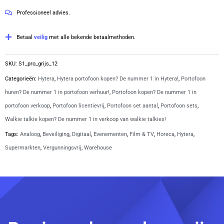
S1
5
Professioneel advies.
PRO
grijs
Betaal
veilig
met alle bekende betaalmethoden.
aantal
SKU:
S1_pro_grijs_12
Categorieën:
Hytera
,
Hytera portofoon kopen? De nummer 1 in Hytera!
,
Portofoon
huren? De nummer 1 in portofoon verhuur!
,
Portofoon kopen? De nummer 1 in
portofoon verkoop
,
Portofoon licentievrij
,
Portofoon set aantal
,
Portofoon sets
,
Walkie talkie kopen? De nummer 1 in verkoop van walkie talkies!
Tags:
Analoog
,
Beveiliging
,
Digitaal
,
Evenementen
,
Film & TV
,
Horeca
,
Hytera
,
Supermarkten
,
Vergunningsvrij
,
Warehouse