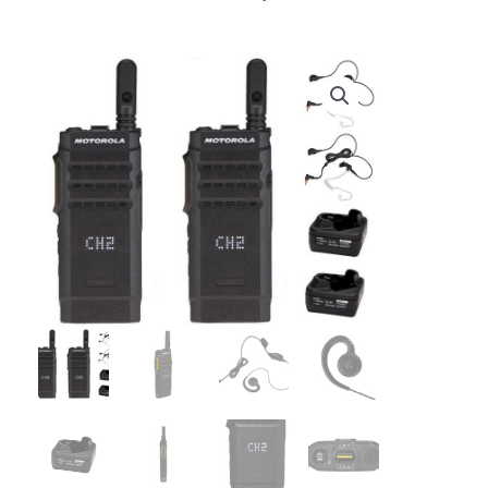
prijs
prijs
was:
is:
€ 1.143,80.
€ 947,07.