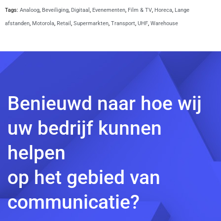
Tags:
Analoog
,
Beveiliging
,
Digitaal
,
Evenementen
,
Film & TV
,
Horeca
,
Lange
afstanden
,
Motorola
,
Retail
,
Supermarkten
,
Transport
,
UHF
,
Warehouse
Benieuwd naar hoe wij
uw bedrijf kunnen
helpen
op het gebied van
communicatie?