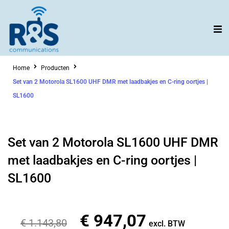
Ga
naar
de
inhoud
Home
Producten
Set van 2 Motorola SL1600 UHF DMR met laadbakjes en C-ring oortjes |
SL1600
Set van 2 Motorola SL1600 UHF DMR
met laadbakjes en C-ring oortjes |
SL1600
€
947,07
Oorspronkelijke
Huidige
€
1.143,80
excl. BTW