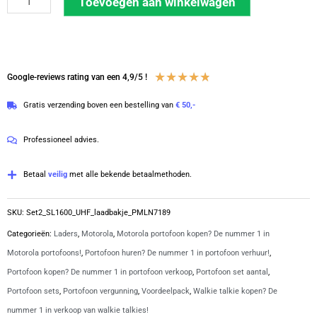
Toevoegen aan winkelwagen
van
2
Motorola
SL1600
Waardering
★
★
★
★
★
Google-reviews rating van een 4,9/5 !
UHF
4.8
Gratis verzending boven een bestelling van
€ 50,-
DMR
van
met
5
Professioneel advies.
laadbakjes
en
Betaal
veilig
met alle bekende betaalmethoden.
C-
ring
SKU:
Set2_SL1600_UHF_laadbakje_PMLN7189
oortjes
Categorieën:
Laders
,
Motorola
,
Motorola portofoon kopen? De nummer 1 in
|
Motorola portofoons!
,
Portofoon huren? De nummer 1 in portofoon verhuur!
,
SL1600
Portofoon kopen? De nummer 1 in portofoon verkoop
,
Portofoon set aantal
,
aantal
Portofoon sets
,
Portofoon vergunning
,
Voordeelpack
,
Walkie talkie kopen? De
nummer 1 in verkoop van walkie talkies!