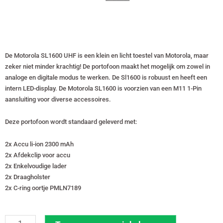
De Motorola SL1600 UHF is een klein en licht toestel van Motorola, maar
zeker niet minder krachtig! De portofoon maakt het mogelijk om zowel in
analoge en digitale modus te werken. De Sl1600 is robuust en heeft een
intern LED-display. De Motorola SL1600 is voorzien van een M11 1-Pin
aansluiting voor diverse accessoires.
Deze portofoon wordt standaard geleverd met:
2x Accu li-ion 2300 mAh
2x Afdekclip voor accu
2x Enkelvoudige lader
2x Draagholster
2x C-ring oortje PMLN7189
Set