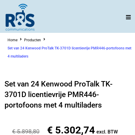
Ga
naar
de
inhoud
Home
Producten
Set van 24 Kenwood ProTalk TK-3701D licentievrije PMR446-portofoons met
4 multiladers
Set van 24 Kenwood ProTalk TK-
3701D licentievrije PMR446-
portofoons met 4 multiladers
€
5.302,74
Oorspronkelijke
Huidige
€
5.898,80
excl. BTW