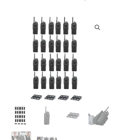
prijs
prijs
was:
is:
€ 5.898,80.
€ 5.302,74.