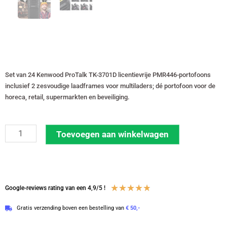
Set van 24 Kenwood ProTalk TK-3701D licentievrije PMR446-portofoons
inclusief 2 zesvoudige laadframes voor multiladers; dé portofoon voor de
horeca, retail, supermarkten en beveiliging.
Set
Toevoegen aan winkelwagen
van
24
Kenwood
ProTalk
Waardering
★
★
★
★
★
Google-reviews rating van een 4,9/5 !
TK-
4.8
Gratis verzending boven een bestelling van
€ 50,-
3701D
van
licentievrije