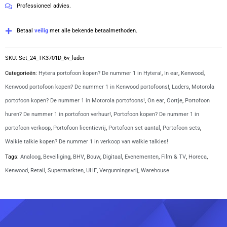
5
Professioneel advies.
PMR446-
portofoons
Betaal
veilig
met alle bekende betaalmethoden.
met
4
SKU:
Set_24_TK3701D_6v_lader
multiladers
Categorieën:
Hytera portofoon kopen? De nummer 1 in Hytera!
,
In ear
,
Kenwood
,
aantal
Kenwood portofoon kopen? De nummer 1 in Kenwood portofoons!
,
Laders
,
Motorola
portofoon kopen? De nummer 1 in Motorola portofoons!
,
On ear
,
Oortje
,
Portofoon
huren? De nummer 1 in portofoon verhuur!
,
Portofoon kopen? De nummer 1 in
portofoon verkoop
,
Portofoon licentievrij
,
Portofoon set aantal
,
Portofoon sets
,
Walkie talkie kopen? De nummer 1 in verkoop van walkie talkies!
Tags:
Analoog
,
Beveiliging
,
BHV
,
Bouw
,
Digitaal
,
Evenementen
,
Film & TV
,
Horeca
,
Kenwood
,
Retail
,
Supermarkten
,
UHF
,
Vergunningsvrij
,
Warehouse