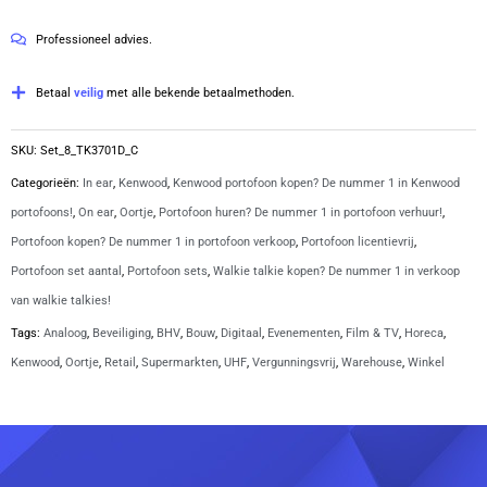
van
licentievrije
5
Professioneel advies.
PMR446-
portofoons
Betaal
veilig
met alle bekende betaalmethoden.
met
C-
SKU:
Set_8_TK3701D_C
ring
Categorieën:
In ear
,
Kenwood
,
Kenwood portofoon kopen? De nummer 1 in Kenwood
oortjes
portofoons!
,
On ear
,
Oortje
,
Portofoon huren? De nummer 1 in portofoon verhuur!
,
aantal
Portofoon kopen? De nummer 1 in portofoon verkoop
,
Portofoon licentievrij
,
Portofoon set aantal
,
Portofoon sets
,
Walkie talkie kopen? De nummer 1 in verkoop
van walkie talkies!
Tags:
Analoog
,
Beveiliging
,
BHV
,
Bouw
,
Digitaal
,
Evenementen
,
Film & TV
,
Horeca
,
Kenwood
,
Oortje
,
Retail
,
Supermarkten
,
UHF
,
Vergunningsvrij
,
Warehouse
,
Winkel