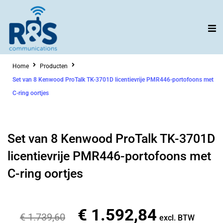
Ga
naar
de
inhoud
Home
Producten
Set van 8 Kenwood ProTalk TK-3701D licentievrije PMR446-portofoons met
C-ring oortjes
Set van 8 Kenwood ProTalk TK-3701D
licentievrije PMR446-portofoons met
C-ring oortjes
€
1.592,84
Oorspronkelijke
Huidige
€
1.739,60
excl. BTW