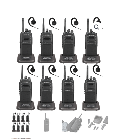
prijs
prijs
was:
is:
€ 1.739,60.
€ 1.592,84.