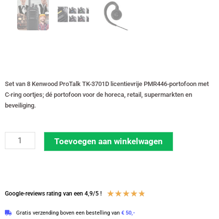
Set van 8 Kenwood ProTalk TK-3701D licentievrije PMR446-portofoon met
C-ring oortjes; dé portofoon voor de horeca, retail, supermarkten en
beveiliging.
Set
Toevoegen aan winkelwagen
van
8
Kenwood
ProTalk
Waardering
★
★
★
★
★
Google-reviews rating van een 4,9/5 !
TK-
4.8
Gratis verzending boven een bestelling van
€ 50,-
3701D